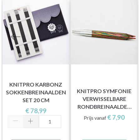
KNITPRO KARBONZ
KNITPRO SYMFONIE
SOKKENBREINAALDEN
VERWISSELBARE
SET 20 CM
RONDBREINAALDEN
€ 78,99
KORT (3.00-12.00 MM)
€ 7,90
Prijs vanaf