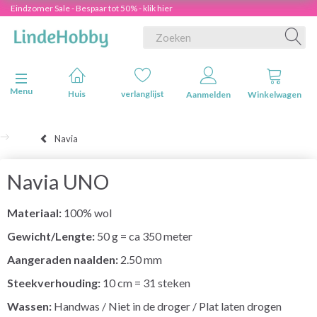
Eindzomer Sale - Bespaar tot 50% - klik hier
Navigatie in-/uitschakelen
Menu
Huis
verlanglijst
Aanmelden
Winkelwagen
Navia
Navia UNO
Materiaal:
100% wol
Gewicht/Lengte:
50 g = ca 350 meter
Aangeraden naalden:
2.50 mm
Steekverhouding:
10 cm = 31 steken
Wassen:
Handwas / Niet in de droger / Plat laten drogen