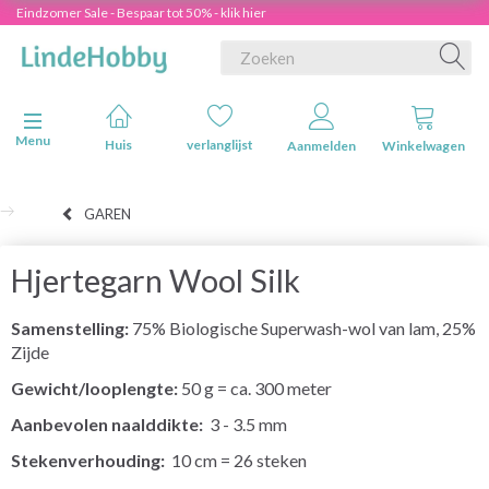
Eindzomer Sale - Bespaar tot 50% - klik hier
Navigatie in-/uitschakelen
Menu
Huis
verlanglijst
Aanmelden
Winkelwagen
GAREN
Hjertegarn Wool Silk
Samenstelling:
75% Biologische Superwash-wol van lam, 25%
Zijde
Gewicht/looplengte:
50 g = ca. 300 meter
Aanbevolen naalddikte:
3 - 3.5 mm
Stekenverhouding:
10 cm = 26 steken