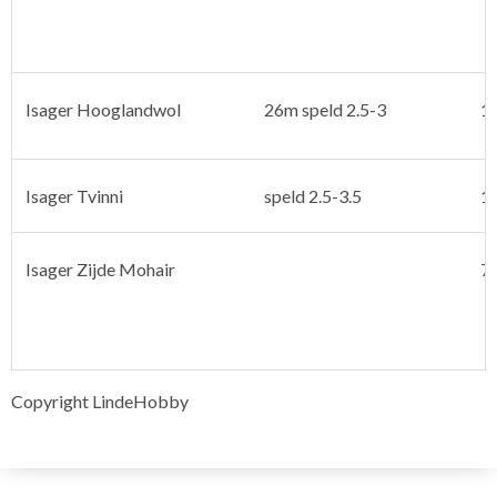
Isager Hooglandwol
26m speld 2.5-3
1
Isager Tvinni
speld 2.5-3.5
1
Isager Zijde Mohair
7
Copyright LindeHobby