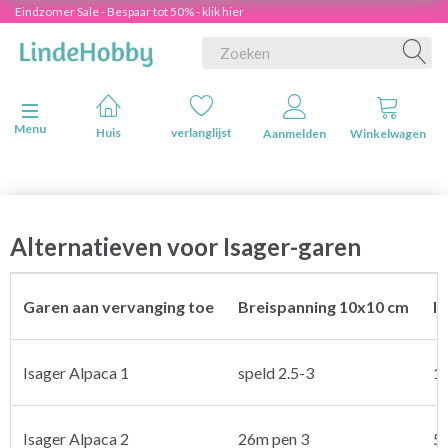
Eindzomer Sale - Bespaar tot 50% - klik hier
Navigatie in-/uitschakelen
Menu
Huis
verlanglijst
Aanmelden
Winkelwagen
Alternatieven voor Isager-garen
Garen aan vervanging toe
Breispanning 10x10 cm
I
Isager Alpaca 1
speld 2.5-3
1
Isager Alpaca 2
26m pen 3
5