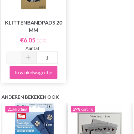
KLITTENBANDPADS 20
MM
€6,05
€6,70
Aantal
In winkelwagentje
ANDEREN BEKEKEN OOK
21%
korting
29%
korting