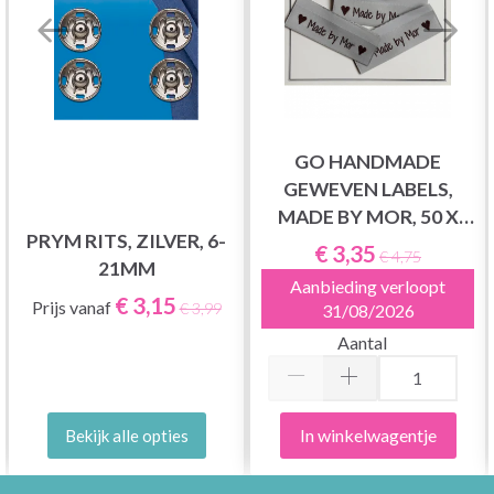
GO HANDMADE
GEWEVEN LABELS,
MADE BY MOR, 50 X
PRYM RITS, ZILVER, 6-
11,5 MM, 10 STUKS
€ 3,35
€ 4,75
21MM
Aanbieding verloopt
€ 3,15
Prijs vanaf
€ 3,99
31/08/2026
Aantal
In winkelwagentje
Bekijk alle opties