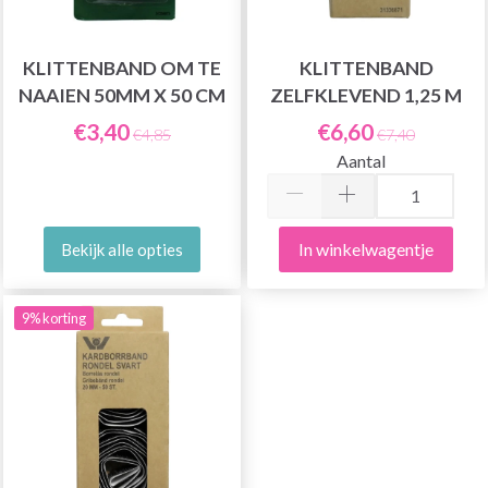
KLITTENBAND OM TE
KLITTENBAND
NAAIEN 50MM X 50 CM
ZELFKLEVEND 1,25 M
€3,40
€6,60
€4,85
€7,40
Aantal
In winkelwagentje
Bekijk alle opties
9% korting