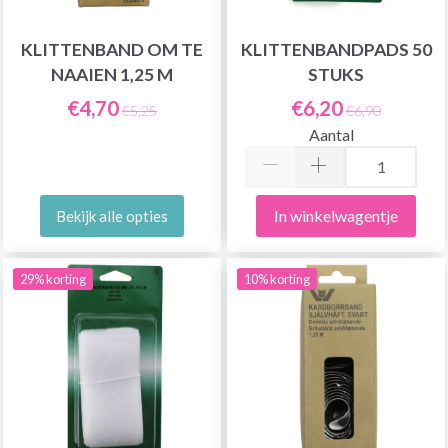
KLITTENBAND OM TE
KLITTENBANDPADS 50
NAAIEN 1,25 M
STUKS
€4,70
€6,20
€5,25
€6,90
Aantal
In winkelwagentje
Bekijk alle opties
29% korting
10% korting