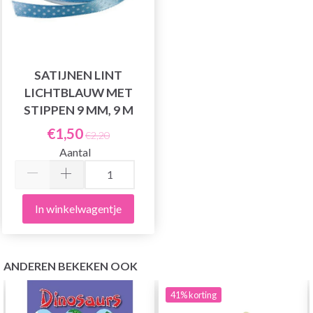
SATIJNEN LINT
LICHTBLAUW MET
STIPPEN 9 MM, 9 M
€1,50
€2,20
Aantal
In winkelwagentje
ANDEREN BEKEKEN OOK
41%
korting