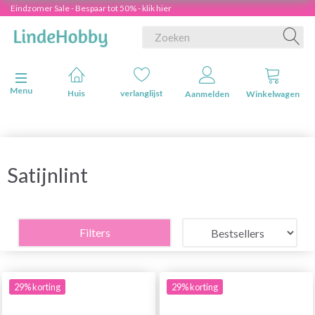
Eindzomer Sale - Bespaar tot 50% - klik hier
Navigatie in-/uitschakelen
Menu
Huis
verlanglijst
Aanmelden
Winkelwagen
Satijnlint
Filters
29% korting
29% korting