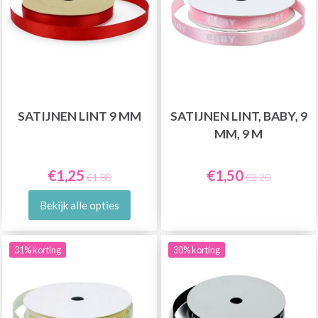
SATIJNEN LINT 9 MM
SATIJNEN LINT, BABY, 9
MM, 9 M
€1,25
€1,50
€1,80
€2,20
Bekijk alle opties
31% korting
30% korting