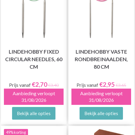
LINDEHOBBY FIXED
LINDEHOBBY VASTE
CIRCULAR NEEDLES, 60
RONDBREINAALDEN,
CM
80 CM
€2,70
€2,95
Prijs vanaf
Prijs vanaf
€3,40
€3,65
Aanbieding verloopt
Aanbieding verloopt
31/08/2026
31/08/2026
Bekijk alle opties
Bekijk alle opties
49% korting