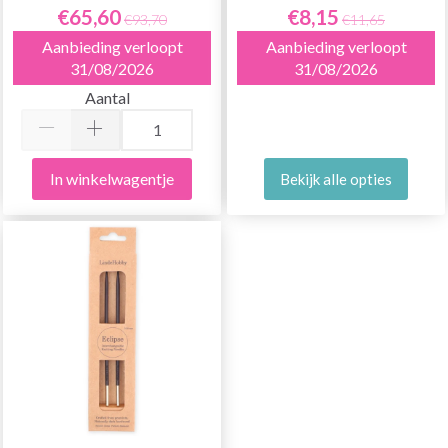
€65,60
€8,15
€93,70
€11,65
Aanbieding verloopt
Aanbieding verloopt
31/08/2026
31/08/2026
Aantal
In winkelwagentje
Bekijk alle opties