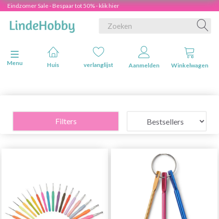
Eindzomer Sale - Bespaar tot 50% - klik hier
Navigatie in-/uitschakelen
Menu
Huis
verlanglijst
Aanmelden
Winkelwagen
Filters