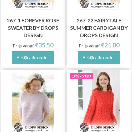
267-1 FOREVER ROSE
267-22 FAIRYTALE
SWEATER BY DROPS
SUMMER CARDIGAN BY
DESIGN
DROPS DESIGN
€35,50
€21,00
Prijs vanaf
Prijs vanaf
Bekijk alle opties
Bekijk alle opties
10% korting