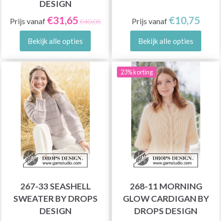
DESIGN
€31,65
€10,75
Prijs vanaf
Prijs vanaf
€40,05
Bekijk alle opties
Bekijk alle opties
23% korting
267-33 SEASHELL
268-11 MORNING
SWEATER BY DROPS
GLOW CARDIGAN BY
DESIGN
DROPS DESIGN