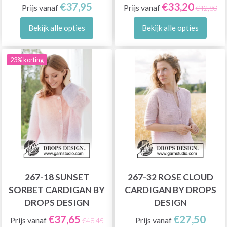
€37,95
€33,20
Prijs vanaf
Prijs vanaf
€42,80
Bekijk alle opties
Bekijk alle opties
23% korting
267-18 SUNSET
267-32 ROSE CLOUD
SORBET CARDIGAN BY
CARDIGAN BY DROPS
DROPS DESIGN
DESIGN
€37,65
€27,50
Prijs vanaf
Prijs vanaf
€48,45