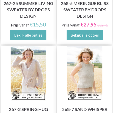
267-25 SUMMER LIVING
268-5 MERINGUE BLISS
SWEATER BY DROPS
SWEATER BY DROPS
DESIGN
DESIGN
€15,50
€27,95
Prijs vanaf
Prijs vanaf
€32,75
Bekijk alle opties
Bekijk alle opties
267-3 SPRING HUG
268-7 SAND WHISPER