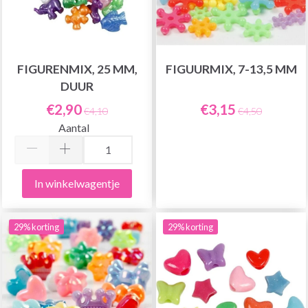
FIGURENMIX, 25 MM,
FIGUURMIX, 7-13,5 MM
DUUR
€2,90
€3,15
€4,10
€4,50
Aantal
In winkelwagentje
29% korting
29% korting