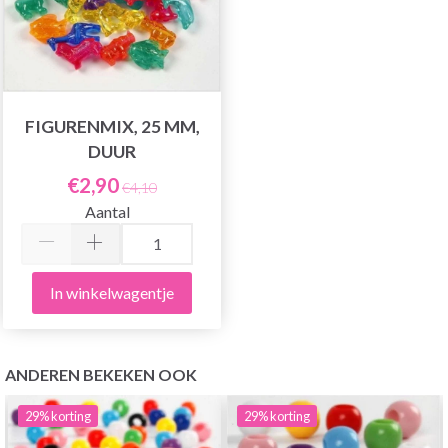
FIGURENMIX, 25 MM,
DUUR
€2,90
€4,10
Aantal
In winkelwagentje
ANDEREN BEKEKEN OOK
29%
korting
29%
korting