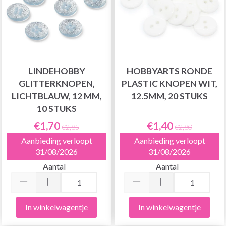
LINDEHOBBY
HOBBYARTS RONDE
GLITTERKNOPEN,
PLASTIC KNOPEN WIT,
LICHTBLAUW, 12 MM,
12.5MM, 20 STUKS
10 STUKS
€1,70
€1,40
€2,85
€2,80
Aanbieding verloopt
Aanbieding verloopt
31/08/2026
31/08/2026
Aantal
Aantal
In winkelwagentje
In winkelwagentje