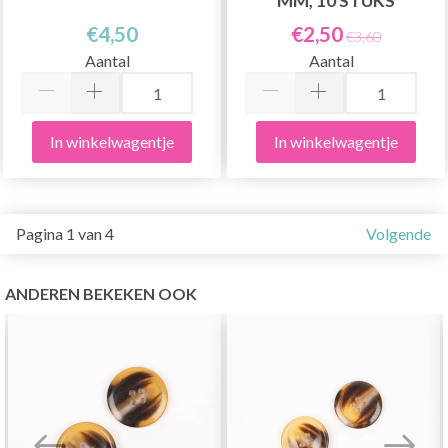
MM, 10 STUKS
€4,50
€2,50
€3,60
Aantal
Aantal
In winkelwagentje
In winkelwagentje
Pagina 1 van 4
Volgende
ANDEREN BEKEKEN OOK