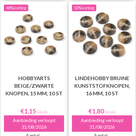
48% korting
50% korting
HOBBYARTS
LINDEHOBBY BRUINE
BEIGE/ZWARTE
KUNSTSTOFKNOPEN,
KNOPEN, 15 MM, 10 ST
16 MM, 10 ST
€1,15
€1,80
€2,25
€3,60
Aanbieding verloopt
Aanbieding verloopt
31/08/2026
31/08/2026
Aantal
Aantal