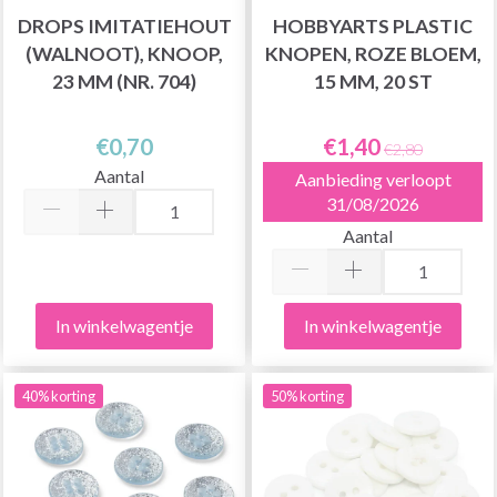
DROPS IMITATIEHOUT
HOBBYARTS PLASTIC
(WALNOOT), KNOOP,
KNOPEN, ROZE BLOEM,
23 MM (NR. 704)
15 MM, 20 ST
€0,70
€1,40
€2,80
Aantal
Aanbieding verloopt
31/08/2026
Aantal
In winkelwagentje
In winkelwagentje
40% korting
50% korting