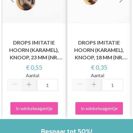
DROPS IMITATIE
DROPS IMITATIE
HOORN (KARAMEL),
HOORN (KARAMEL),
KNOOP, 23 MM (NR.
KNOOP, 18 MM (NR.
710)
709)
€ 0,55
€ 0,35
Aantal
Aantal
In winkelwagentje
In winkelwagentje
Bespaar tot 50%!