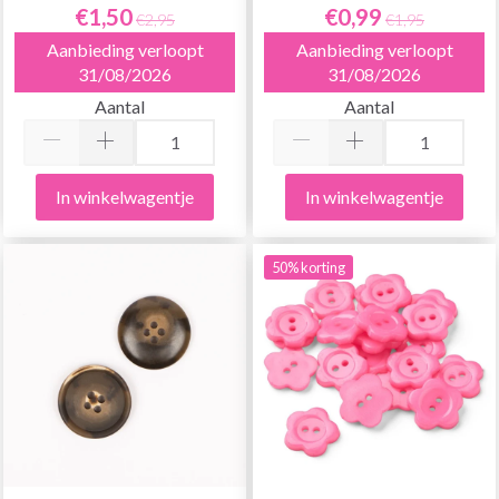
€1,50
€0,99
€2,95
€1,95
Aanbieding verloopt
Aanbieding verloopt
31/08/2026
31/08/2026
Aantal
Aantal
In winkelwagentje
In winkelwagentje
50% korting