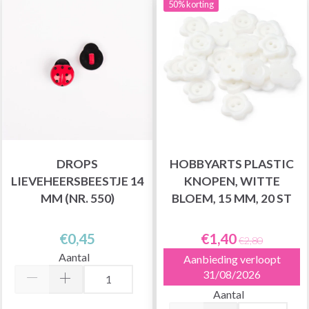
50% korting
DROPS
HOBBYARTS PLASTIC
LIEVEHEERSBEESTJE 14
KNOPEN, WITTE
MM (NR. 550)
BLOEM, 15 MM, 20 ST
€0,45
€1,40
€2,80
Aantal
Aanbieding verloopt
31/08/2026
Aantal