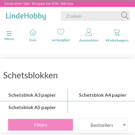
Eindzomer Sale - Bespaar tot 50% - klik hier
Navigatie in-/uitschakelen
Menu
Huis
verlanglijst
Aanmelden
Winkelwagen
Schetsblokken
Schetsblok A3 papier
Schetsblok A4 papier
Schetsblok A5 papier
Filters