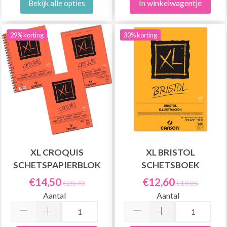
In winkelwagentje
Bekijk alle opties
29% korting
30% korting
XL CROQUIS
XL BRISTOL
SCHETSPAPIERBLOK
SCHETSBOEK
€14,50
€12,60
€20,70
€18,05
Aantal
Aantal