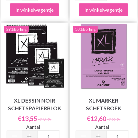
In winkelwagentje
In winkelwagentje
29% korting
30% korting
XL DESSIN NOIR
XL MARKER
SCHETSPAPIERBLOK
SCHETSBOEK
€13,55
€12,60
€19,35
€18,05
Aantal
Aantal