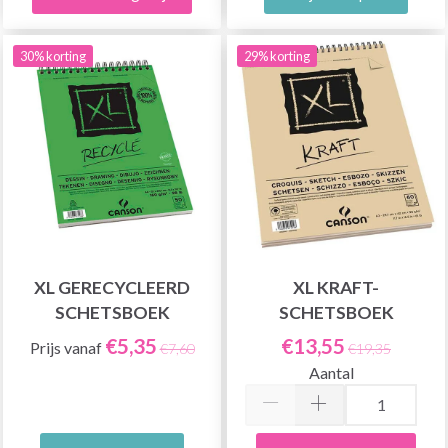
30% korting
29% korting
XL GERECYCLEERD
XL KRAFT-
SCHETSBOEK
SCHETSBOEK
€5,35
€13,55
Prijs vanaf
€7,60
€19,35
Aantal