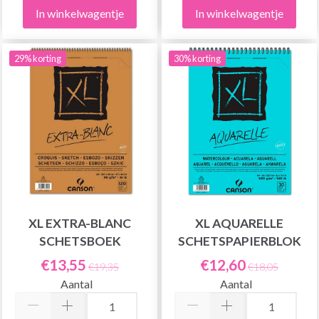
In winkelwagentje
In winkelwagentje
29% korting
30% korting
XL EXTRA-BLANC
XL AQUARELLE
SCHETSBOEK
SCHETSPAPIERBLOK
€13,55
€12,60
€19,35
€18,05
Aantal
Aantal