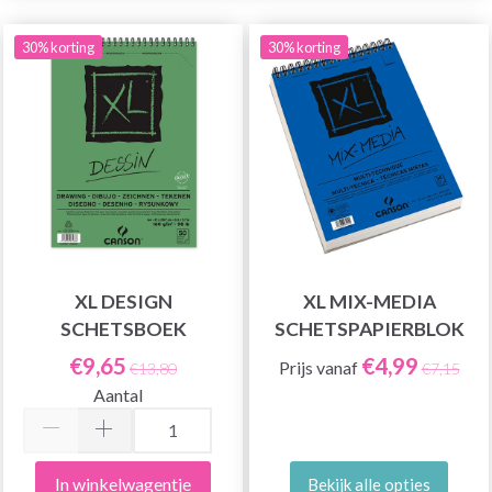
30% korting
30% korting
XL DESIGN
XL MIX-MEDIA
SCHETSBOEK
SCHETSPAPIERBLOK
€9,65
€4,99
Prijs vanaf
€13,80
€7,15
Aantal
In winkelwagentje
Bekijk alle opties