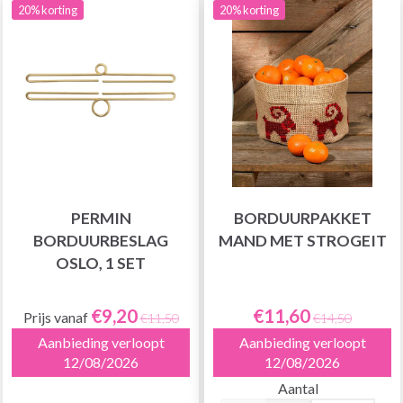
20% korting
20% korting
PERMIN
BORDUURPAKKET
BORDUURBESLAG
MAND MET STROGEIT
OSLO, 1 SET
€9,20
€11,60
Prijs vanaf
€11,50
€14,50
Aanbieding verloopt
Aanbieding verloopt
12/08/2026
12/08/2026
Aantal