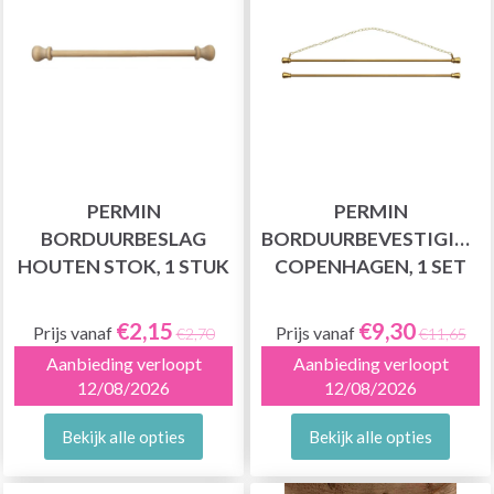
PERMIN
PERMIN
BORDUURBESLAG
BORDUURBEVESTIGING
HOUTEN STOK, 1 STUK
COPENHAGEN, 1 SET
€2,15
€9,30
Prijs vanaf
Prijs vanaf
€2,70
€11,65
Aanbieding verloopt
Aanbieding verloopt
12/08/2026
12/08/2026
Bekijk alle opties
Bekijk alle opties