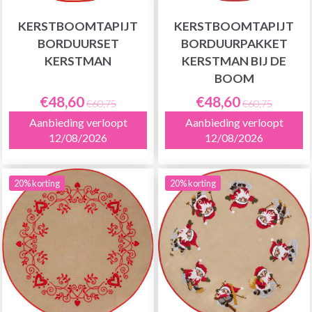
KERSTBOOMTAPIJT
KERSTBOOMTAPIJT
BORDUURSET
BORDUURPAKKET
KERSTMAN
KERSTMAN BIJ DE
BOOM
€48,60
€48,60
€60,75
€60,75
Aanbieding verloopt
Aanbieding verloopt
12/08/2026
12/08/2026
20% korting
20% korting