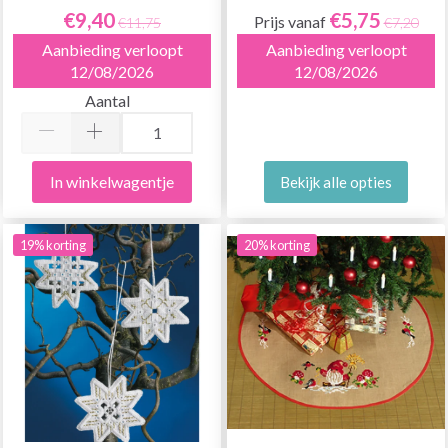
€9,40
€5,75
Prijs vanaf
€11,75
€7,20
Aanbieding verloopt
Aanbieding verloopt
12/08/2026
12/08/2026
Aantal
In winkelwagentje
Bekijk alle opties
19% korting
20% korting