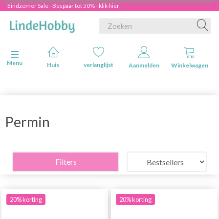
Eindzomer Sale - Bespaar tot 50% - klik hier
Navigatie in-/uitschakelen
Menu
Huis
verlanglijst
Aanmelden
Winkelwagen
Permin
Filters
20% korting
20% korting