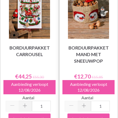
BORDUURPAKKET
BORDUURPAKKET
CARROUSEL
MAND MET
SNEEUWPOP
€44,25
€12,70
€55,30
€15,85
Aanbieding verloopt
Aanbieding verloopt
12/08/2026
12/08/2026
Aantal
Aantal