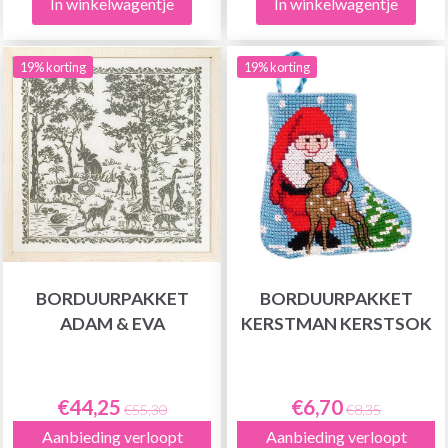
In winkelwagentje
In winkelwagentje
19% korting
19% korting
BORDUURPAKKET
BORDUURPAKKET
ADAM & EVA
KERSTMAN KERSTSOK
€44,25
€6,70
€55,30
€8,35
Aanbieding verloopt
Aanbieding verloopt