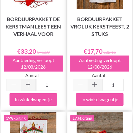
BORDUURPAKKET DE
BORDUURPAKKET
KERSTMAN LEEST EEN
VROLIJK KERSTFEEST, 2
VERHAAL VOOR
STUKS
€33,20
€17,70
€41,50
€22,15
Aanbieding verloopt
Aanbieding verloopt
12/08/2026
12/08/2026
Aantal
Aantal
In winkelwagentje
In winkelwagentje
19% korting
19% korting