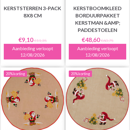
KERSTSTERREN 3-PACK
KERSTBOOMKLEED
8X8 CM
BORDUURPAKKET
KERSTMAN &AMP;
PADDESTOELEN
€9,10
€48,60
€11,35
€60,75
Aanbieding verloopt
Aanbieding verloopt
12/08/2026
12/08/2026
20% korting
20% korting