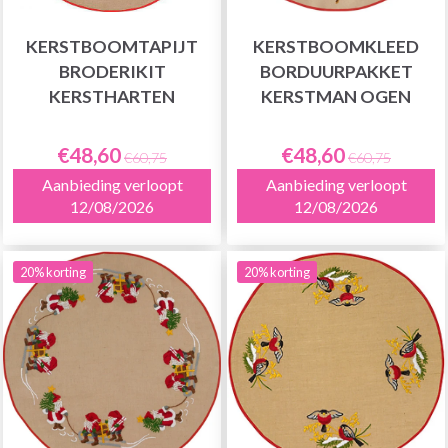
KERSTBOOMTAPIJT
KERSTBOOMKLEED
BRODERIKIT
BORDUURPAKKET
KERSTHARTEN
KERSTMAN OGEN
€48,60
€48,60
€60,75
€60,75
Aanbieding verloopt
Aanbieding verloopt
12/08/2026
12/08/2026
20% korting
20% korting