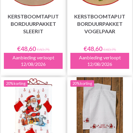
KERSTBOOMTAPIJT
KERSTBOOMTAPIJT
BORDUURPAKKET
BORDUURPAKKET
SLEERIT
VOGELPAAR
€48,60
€48,60
€60,75
€60,75
Aanbieding verloopt
Aanbieding verloopt
12/08/2026
12/08/2026
20% korting
20% korting