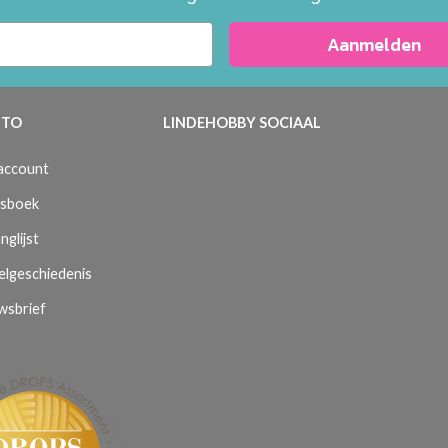
Aanmelden
TO
LINDEHOBBY SOCIAAL
 account
sboek
nglijst
elgeschiedenis
wsbrief