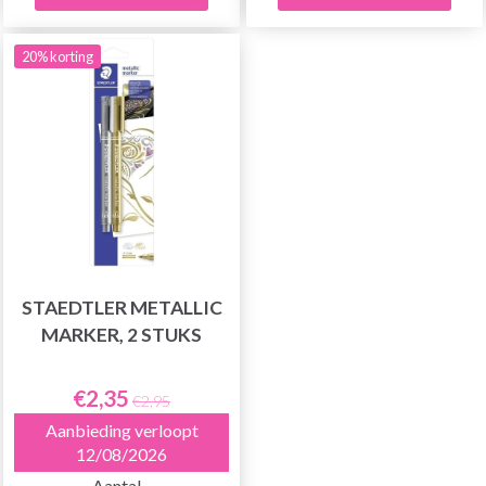
20% korting
STAEDTLER METALLIC
MARKER, 2 STUKS
€2,35
€2,95
Aanbieding verloopt
12/08/2026
Aantal