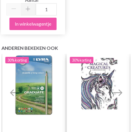
In winkelwagentje
ANDEREN BEKEKEN OOK
30%
korting
30%
korting