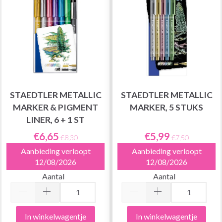
STAEDTLER METALLIC
STAEDTLER METALLIC
MARKER & PIGMENT
MARKER, 5 STUKS
LINER, 6 + 1 ST
€6,65
€5,99
€8,30
€7,50
Aanbieding verloopt
Aanbieding verloopt
12/08/2026
12/08/2026
Aantal
Aantal
In winkelwagentje
In winkelwagentje