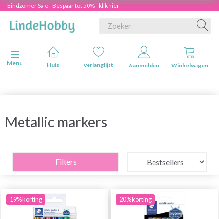
Eindzomer Sale - Bespaar tot 50% - klik hier
Navigatie in-/uitschakelen
Menu
Huis
verlanglijst
Aanmelden
Winkelwagen
Metallic markers
Filters
19% korting
20% korting