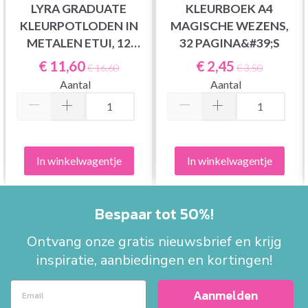
LYRA GRADUATE
KLEURBOEK A4
KLEURPOTLODEN IN
MAGISCHE WEZENS,
METALEN ETUI, 12
32 PAGINA&#39;S
STUKS
€ 11,60
€ 2,45
€ 16,60
€ 3,50
Aantal
Aantal
In winkelwagentje
In winkelwagentje
Bespaar tot 50%!
Ontvang onze gratis nieuwsbrief en krijg
inspiratie, aanbiedingen en kortingen!
Aanmelden