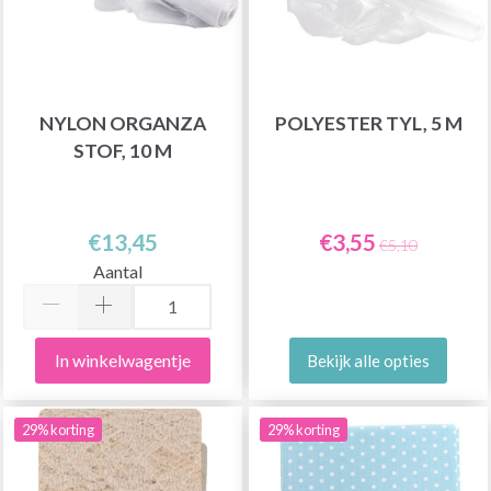
NYLON ORGANZA
POLYESTER TYL, 5 M
STOF, 10 M
€13,45
€3,55
€5,10
Aantal
In winkelwagentje
Bekijk alle opties
29% korting
29% korting