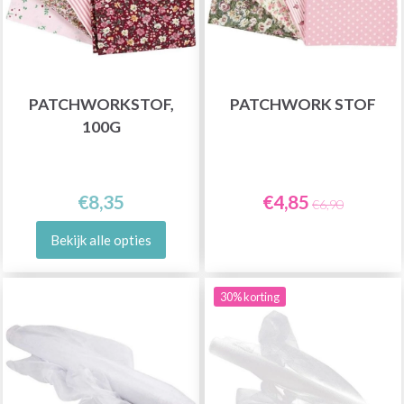
PATCHWORKSTOF,
PATCHWORK STOF
100G
€8,35
€4,85
€6,90
Bekijk alle opties
30% korting