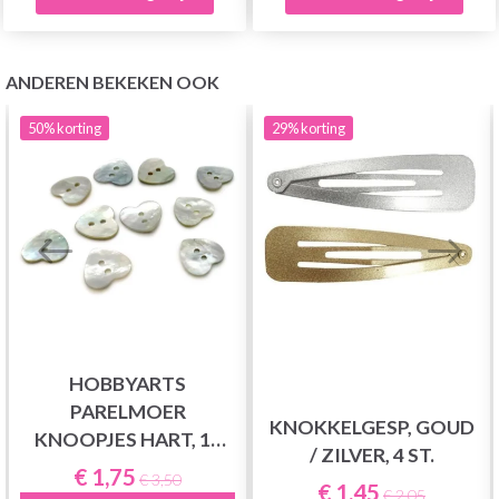
ANDEREN BEKEKEN OOK
50%
korting
29%
korting
HOBBYARTS
PARELMOER
KNOKKELGESP, GOUD
KNOOPJES HART, 10
/ ZILVER, 4 ST.
STUKS
€ 1,75
€ 3,50
€ 1,45
€ 2,05