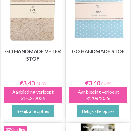
GO HANDMADE VETER
GO HANDMADE STOF
STOF
€3,40
€3,40
€4,85
€4,85
Aanbieding verloopt
Aanbieding verloopt
31/08/2026
31/08/2026
Bekijk alle opties
Bekijk alle opties
30% korting