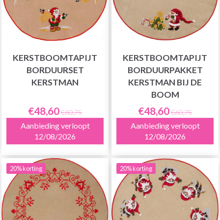
KERSTBOOMTAPIJT
KERSTBOOMTAPIJT
BORDUURSET
BORDUURPAKKET
KERSTMAN
KERSTMAN BIJ DE
BOOM
€48,60
€48,60
€60,75
€60,75
Aanbieding verloopt
Aanbieding verloopt
12/08/2026
12/08/2026
20% korting
20% korting