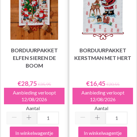
BORDUURPAKKET
BORDUURPAKKET
ELFEN SIEREN DE
KERSTMAN MET HERT
BOOM
€28,75
€16,45
€35,95
€20,55
Aanbieding verloopt
Aanbieding verloopt
12/08/2026
12/08/2026
Aantal
Aantal
In winkelwagentje
In winkelwagentje