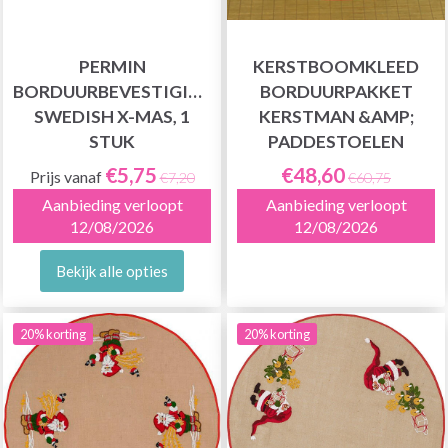
PERMIN
KERSTBOOMKLEED
BORDUURBEVESTIGING
BORDUURPAKKET
SWEDISH X-MAS, 1
KERSTMAN &AMP;
STUK
PADDESTOELEN
€5,75
€48,60
Prijs vanaf
€7,20
€60,75
Aanbieding verloopt
Aanbieding verloopt
12/08/2026
12/08/2026
Bekijk alle opties
20% korting
20% korting