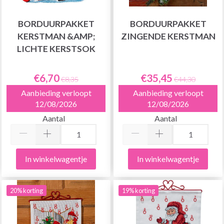
BORDUURPAKKET
BORDUURPAKKET
KERSTMAN &AMP;
ZINGENDE KERSTMAN
LICHTE KERSTSOK
€6,70
€35,45
€8,35
€44,30
Aanbieding verloopt
Aanbieding verloopt
12/08/2026
12/08/2026
Aantal
Aantal
In winkelwagentje
In winkelwagentje
20% korting
19% korting