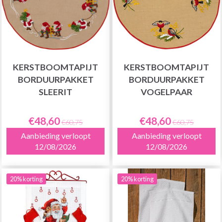
KERSTBOOMTAPIJT
KERSTBOOMTAPIJT
BORDUURPAKKET
BORDUURPAKKET
SLEERIT
VOGELPAAR
€48,60
€48,60
€60,75
€60,75
Aanbieding verloopt
Aanbieding verloopt
12/08/2026
12/08/2026
20% korting
20% korting