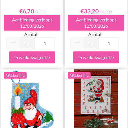
€6,70
€33,20
€8,35
€41,50
Aanbieding verloopt
Aanbieding verloopt
12/08/2026
12/08/2026
Aantal
Aantal
In winkelwagentje
In winkelwagentje
19% korting
19% korting