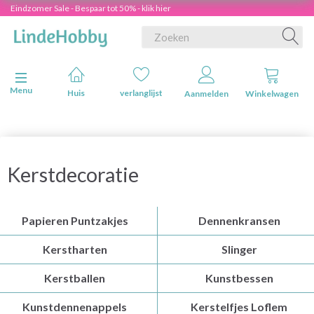
Eindzomer Sale - Bespaar tot 50% - klik hier
Navigatie in-/uitschakelen
Menu
Huis
verlanglijst
Aanmelden
Winkelwagen
Kerstdecoratie
Papieren Puntzakjes
Dennenkransen
Kerstharten
Slinger
Kerstballen
Kunstbessen
Kunstdennenappels
Kerstelfjes Loflem