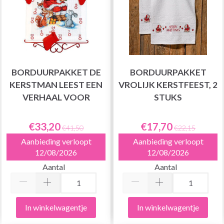
BORDUURPAKKET DE
BORDUURPAKKET
KERSTMAN LEEST EEN
VROLIJK KERSTFEEST, 2
VERHAAL VOOR
STUKS
€33,20
€17,70
€41,50
€22,15
Aanbieding verloopt
Aanbieding verloopt
12/08/2026
12/08/2026
Aantal
Aantal
In winkelwagentje
In winkelwagentje