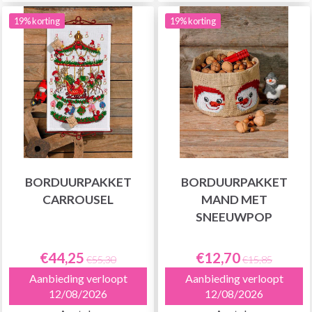
19% korting
19% korting
BORDUURPAKKET
BORDUURPAKKET
CARROUSEL
MAND MET
SNEEUWPOP
€44,25
€12,70
€55,30
€15,85
Aanbieding verloopt
Aanbieding verloopt
12/08/2026
12/08/2026