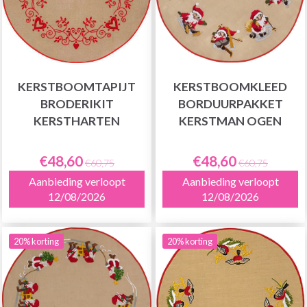
KERSTBOOMTAPIJT
KERSTBOOMKLEED
BRODERIKIT
BORDUURPAKKET
KERSTHARTEN
KERSTMAN OGEN
€48,60
€48,60
€60,75
€60,75
Aanbieding verloopt
Aanbieding verloopt
12/08/2026
12/08/2026
20% korting
20% korting