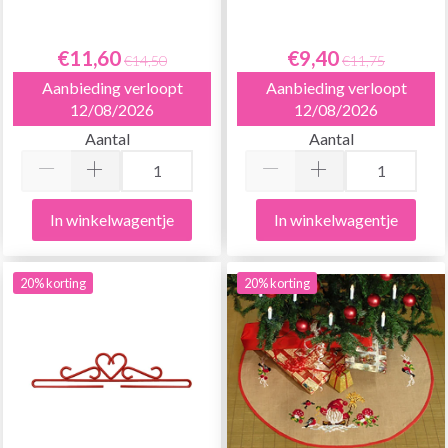
€11,60
€9,40
€14,50
€11,75
Aanbieding verloopt
Aanbieding verloopt
12/08/2026
12/08/2026
Aantal
Aantal
In winkelwagentje
In winkelwagentje
20% korting
20% korting