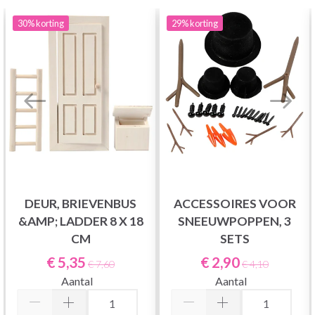
30%
korting
29%
korting
DEUR, BRIEVENBUS
ACCESSOIRES VOOR
&AMP; LADDER 8 X 18
SNEEUWPOPPEN, 3
CM
SETS
€ 5,35
€ 2,90
€ 7,60
€ 4,10
Aantal
Aantal