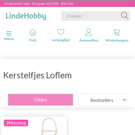
Eindzomer Sale - Bespaar tot 50% - klik hier
Navigatie in-/uitschakelen
Menu
Huis
verlanglijst
Aanmelden
Winkelwagen
Kerstelfjes Loflem
Filters
29% korting