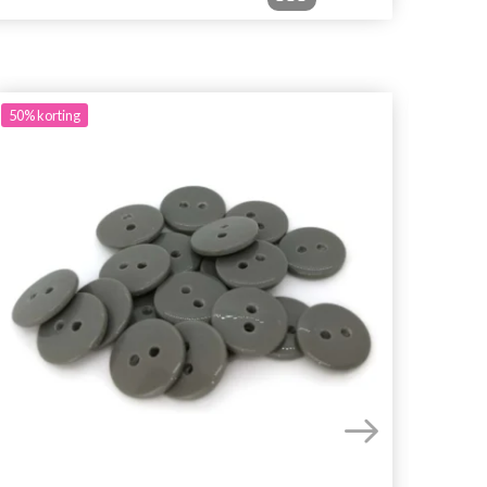
50%
korting