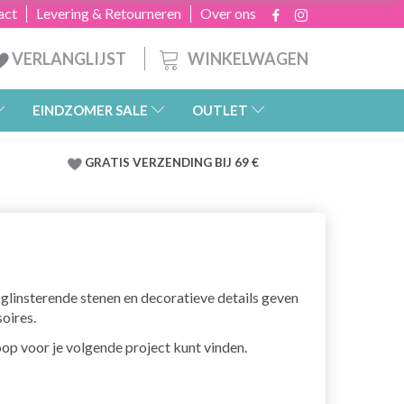
act
Levering & Retourneren
Over ons
WINKELWAGEN
VERLANGLIJST
EINDZOMER SALE
OUTLET
GRATIS
VERZENDING BIJ 69 €
 glinsterende stenen en decoratieve details geven
oires.
oop voor je volgende project kunt vinden.