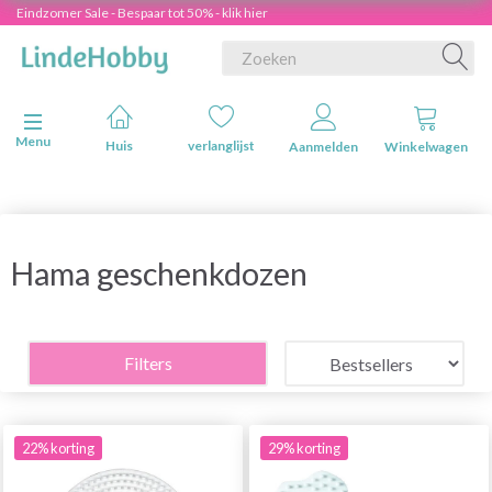
Eindzomer Sale - Bespaar tot 50% - klik hier
Navigatie in-/uitschakelen
Menu
Huis
verlanglijst
Aanmelden
Winkelwagen
Hama geschenkdozen
Filters
22% korting
29% korting