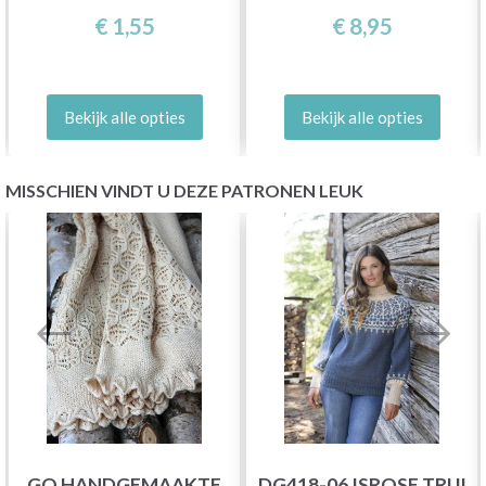
€ 1,55
€ 8,95
Bekijk alle opties
Bekijk alle opties
MISSCHIEN VINDT U DEZE PATRONEN LEUK
GO HANDGEMAAKTE
DG418-06 ISROSE TRUI