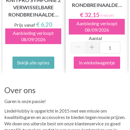
KNITPRO SYMFONIE 2
RONDBREINAALDEN
VERWISSELBARE
SET, STARTER SET, 13
€ 32,15
RONDBREINAALDEN
€ 40,20
CM
(5, 10 EN 13 CM)
€ 6,20
Aanbieding verloopt
Prijs vanaf
08/09/2026
Aanbieding verloopt
Aantal
08/09/2026
In winkelwagentje
Bekijk alle opties
Over ons
Garen is onze passie!
LindeHobby is opgericht in 2015 met een missie om
kwaliteitsgaren en accessoires te bieden tegen mooie prijzen.
We doen ons uiterste best om onze klantenservice zo goed
mogelijk te maken, zodat je een succes kunt maken van je