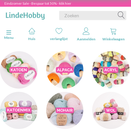
Eindzomer Sale - Bespaar tot 50% - klik hier
Navigatie in-/uitschakelen
Menu
Huis
verlanglijst
Aanmelden
Winkelwagen