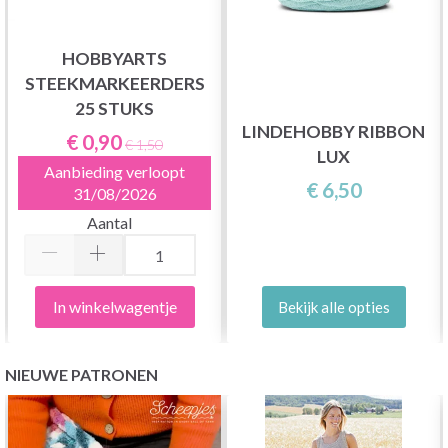
HOBBYARTS
STEEKMARKEERDERS
25 STUKS
LINDEHOBBY RIBBON
€ 0,90
€ 1,50
LUX
Aanbieding verloopt
€ 6,50
31/08/2026
Aantal
In winkelwagentje
Bekijk alle opties
NIEUWE PATRONEN