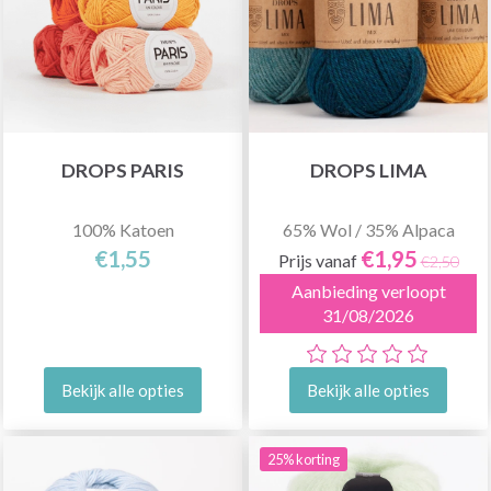
DROPS PARIS
DROPS LIMA
100% Katoen
65% Wol / 35% Alpaca
€1,55
€1,95
Prijs vanaf
€2,50
Aanbieding verloopt
31/08/2026
Bekijk alle opties
Bekijk alle opties
25% korting