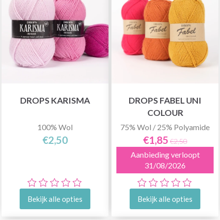
DROPS KARISMA
DROPS FABEL UNI
COLOUR
100% Wol
75% Wol / 25% Polyamide
€2,50
€1,85
€2,50
Aanbieding verloopt
31/08/2026
Bekijk alle opties
Bekijk alle opties