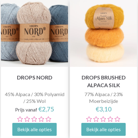
DROPS NORD
DROPS BRUSHED
ALPACA SILK
45% Alpaca / 30% Polyamid
77% Alpaca / 23%
/ 25% Wol
Moerbeizijde
€2,75
€3,10
Prijs vanaf
Bekijk alle opties
Bekijk alle opties