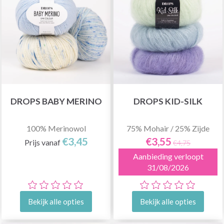
DROPS BABY MERINO
DROPS KID-SILK
100% Merinowol
75% Mohair / 25% Zijde
€3,45
€3,55
Prijs vanaf
€4,75
Aanbieding verloopt
31/08/2026
Bekijk alle opties
Bekijk alle opties