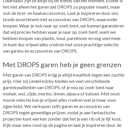
Daarnaast zijn ze altijd bij de trends van het moment. Echter is
het niet alleen het garen dat DROPS zo populair maakt, maar
ook de brei- en haakaccessoires. Laat je inspireren door ons
brede assortiment met accessoires van DROPS, waaronder
knopen. Waar je ook naar op zoek bent, we kunnen garanderen
dat wij precies hebben waar je naar op zoek bent, want we
hebben knopen van plastic, hout, parelmoer en nog veel meer.
Je kunt dus vrijwel alles creëren met onze prachtige selectie
van garens en accessoires van DROPS.
Met DROPS garen heb je geen grenzen
Met garen van DROPS krijg je altijd kwaliteit tegen een zachte
prijs. Hier bij LindeHobby bieden we veel verschillende
garenkwaliteiten van DROPS, of je nou op zoek bent naar
mohair, wol, zijde, merino, linnen, alpaca of katoen. Met onze
mooie selectie kun je vrijwel alles creëren wat je maar voor
ogen hebt. We verkopen zelfs garen en accessoires van
DROPS tegen geweldige prijzen, zodat je aan fantastische
projecten kunt werken zonder dat het je een rib uit je lijf kost.
Kijk maar eens rond op de pagina en laat je inspireren door de