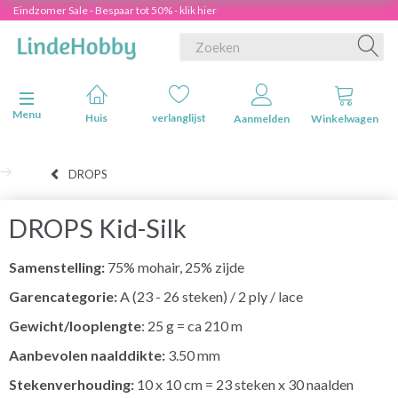
Eindzomer Sale - Bespaar tot 50% - klik hier
Navigatie in-/uitschakelen
Menu
Huis
verlanglijst
Aanmelden
Winkelwagen
DROPS
DROPS Kid-Silk
Samenstelling:
75% mohair, 25% zijde
Garencategorie:
A (23 - 26 steken) / 2 ply / lace
Gewicht/looplengte
: 25 g = ca 210 m
Aanbevolen naalddikte:
3.50 mm
Stekenverhouding:
10 x 10 cm = 23 steken x 30 naalden