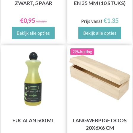
ZWART, 5 PAAR
EN 35 MM (10 STUKS)
€0,95
€1,35
Prijs vanaf
€1,35
Bekijk alle opties
Bekijk alle opties
29% korting
EUCALAN 500 ML
LANGWERPIGE DOOS
20X6X6 CM