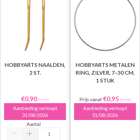
HOBBYARTS NAALDEN,
HOBBYARTS METALEN
2 ST.
RING, ZILVER, 7–30 CM,
1 STUK
€0,90
€0,95
Prijs vanaf
€1,50
€1,60
Aanbieding verloopt
Aanbieding verloopt
31/08/2026
31/08/2026
Aantal