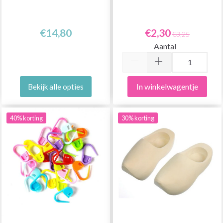
€14,80
€2,30
€3,25
Aantal
In winkelwagentje
Bekijk alle opties
40% korting
30% korting