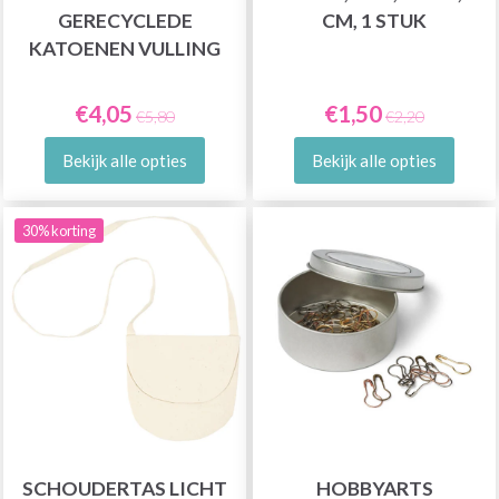
GERECYCLEDE
CM, 1 STUK
KATOENEN VULLING
€4,05
€1,50
€5,80
€2,20
Bekijk alle opties
Bekijk alle opties
30% korting
SCHOUDERTAS LICHT
HOBBYARTS