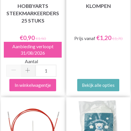
HOBBYARTS
KLOMPEN
STEEKMARKEERDERS
25 STUKS
€0,90
€1,20
Prijs vanaf
€1,50
€1,70
Aanbieding verloopt
31/08/2026
Aantal
In winkelwagentje
Bekijk alle opties