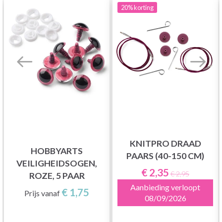
20%
korting
KNITPRO DRAAD
HOBBYARTS
PAARS (40-150 CM)
VEILIGHEIDSOGEN,
€ 2,35
€ 2,95
ROZE, 5 PAAR
Aanbieding verloopt
€ 1,75
Prijs vanaf
08/09/2026