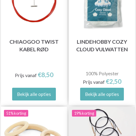
CHIAOGOO TWIST
LINDEHOBBY COZY
KABEL RØD
CLOUD VULWATTEN
100% Polyester
€8,50
Prijs vanaf
€2,50
Prijs vanaf
Bekijk alle opties
Bekijk alle opties
51% korting
19% korting