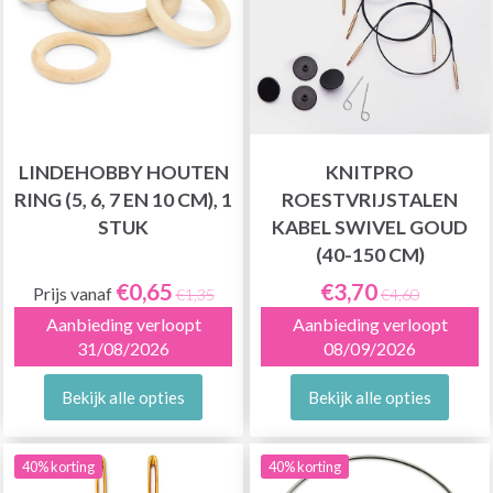
LINDEHOBBY HOUTEN
KNITPRO
RING (5, 6, 7 EN 10 CM), 1
ROESTVRIJSTALEN
STUK
KABEL SWIVEL GOUD
(40-150 CM)
€0,65
€3,70
Prijs vanaf
€1,35
€4,60
Aanbieding verloopt
Aanbieding verloopt
31/08/2026
08/09/2026
Bekijk alle opties
Bekijk alle opties
40% korting
40% korting