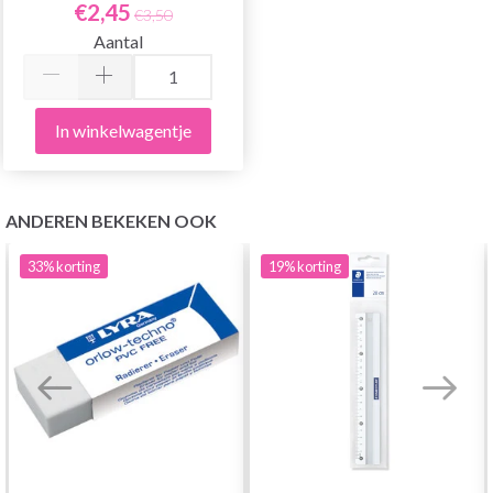
€2,45
€3,50
Aantal
In winkelwagentje
ANDEREN BEKEKEN OOK
33%
korting
19%
korting