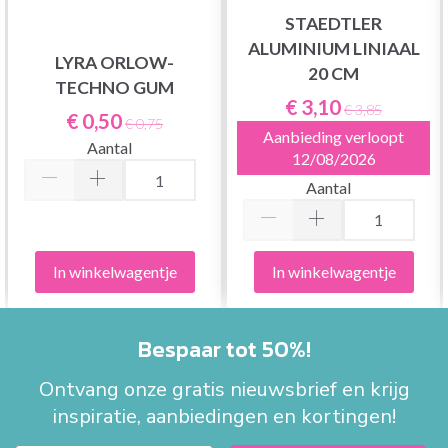
STAEDTLER
ALUMINIUM LINIAAL
LYRA ORLOW-
20 CM
TECHNO GUM
€ 3,10
€ 3,85
€ 0,50
€ 0,75
Aanbieding verloopt
Aantal
12/08/2026
Aantal
In winkelwagentje
In winkelwagentje
Bespaar tot 50%!
Ontvang onze gratis nieuwsbrief en krijg
inspiratie, aanbiedingen en kortingen!