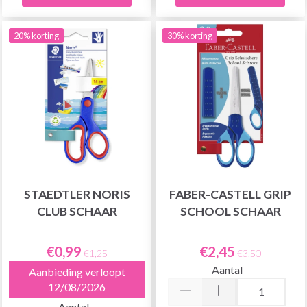
20% korting
30% korting
STAEDTLER NORIS
FABER-CASTELL GRIP
CLUB SCHAAR
SCHOOL SCHAAR
€0,99
€2,45
€1,25
€3,50
Aantal
Aanbieding verloopt
12/08/2026
Aantal