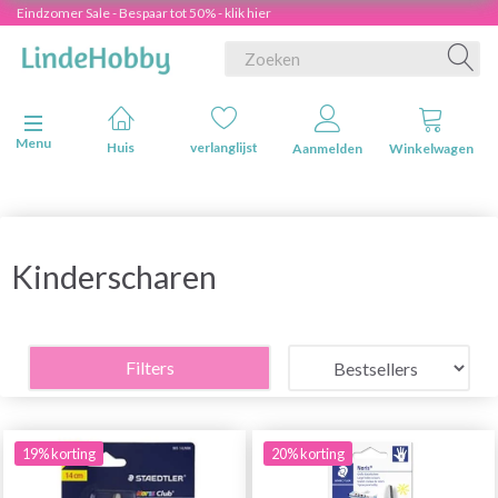
Eindzomer Sale - Bespaar tot 50% - klik hier
Navigatie in-/uitschakelen
Menu
Huis
verlanglijst
Aanmelden
Winkelwagen
Kinderscharen
Filters
19% korting
20% korting