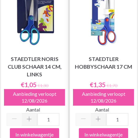
STAEDTLER NORIS
STAEDTLER
CLUB SCHAAR 14 CM,
HOBBYSCHAAR 17 CM
LINKS
€1,05
€1,35
€1,30
€1,70
Aanbieding verloopt
Aanbieding verloopt
12/08/2026
12/08/2026
Aantal
Aantal
In winkelwagentje
In winkelwagentje