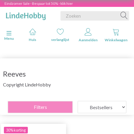
Eindzomer Sale - Bespaar tot 50% - klik hier
Navigatie in-/uitschakelen
Menu
Huis
verlanglijst
Aanmelden
Winkelwagen
Reeves
Copyright LindeHobby
Filters
30% korting