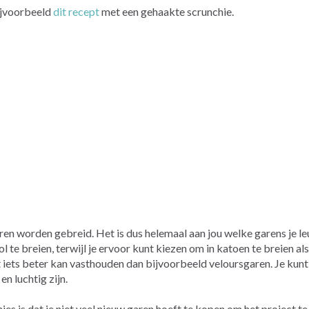
bijvoorbeeld
dit recept
met een gehaakte scrunchie.
ren worden gebreid. Het is dus helemaal aan jou welke garens je leu
 te breien, terwijl je ervoor kunt kiezen om in katoen te breien als 
iets beter kan vasthouden dan bijvoorbeeld veloursgaren. Je kunt 
n luchtig zijn.
es is dat je niet veel nieuw garen hoeft te kopen om het project te 