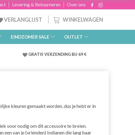
act
Levering & Retourneren
Over ons
WINKELWAGEN
VERLANGLIJST
EINDZOMER SALE
OUTLET
GRATIS
VERZENDING BIJ 69 €
lijke kleuren gemaakt worden, dus je hebt er in
niek voor nodig om dit accessoire te breien.
an een van je (vrienden) Indianen die lang haar