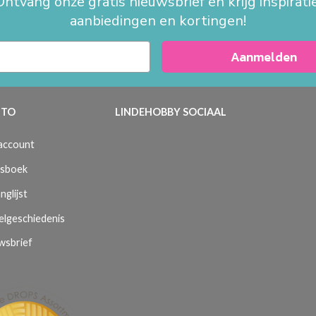
Ontvang onze gratis nieuwsbrief en krijg inspiratie
aanbiedingen en kortingen!
Aanmelden
TO
LINDEHOBBY SOCIAAL
 account
sboek
nglijst
elgeschiedenis
wsbrief