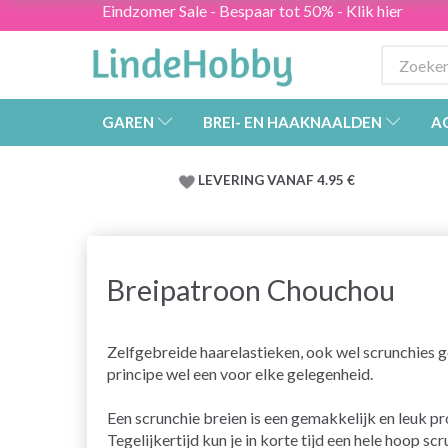
Eindzomer Sale - Bespaar tot 50% - Klik hier
GAREN
BREI- EN HAAKNAALDEN
A
LEVERING VANAF 4.95 €
Breipatroon Chouchou
Zelfgebreide haarelastieken, ook wel scrunchies ge
principe wel een voor elke gelegenheid.
Een scrunchie breien is een gemakkelijk en leuk pro
Tegelijkertijd kun je in korte tijd een hele hoop sc