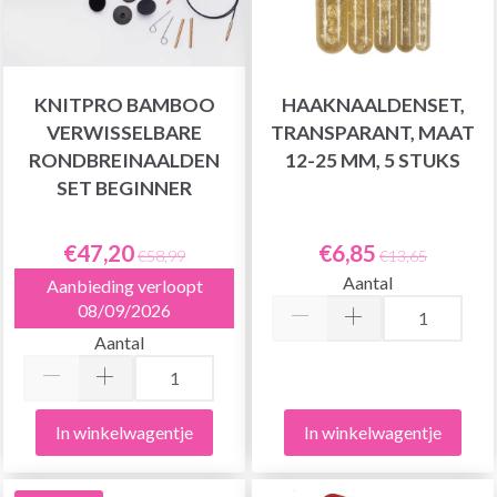
KNITPRO BAMBOO
HAAKNAALDENSET,
VERWISSELBARE
TRANSPARANT, MAAT
RONDBREINAALDEN
12-25 MM, 5 STUKS
SET BEGINNER
€47,20
€6,85
€58,99
€13,65
Aantal
Aanbieding verloopt
08/09/2026
Aantal
In winkelwagentje
In winkelwagentje