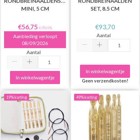
RONDBREINAALDENSET,
RONDBREINAALDEN
MINI, 5 CM
SET, 8.5 CM
€56,75
€93,70
€70,95
Aantal
Aanbieding verloopt
08/09/2026
Aantal
In winkelwagentje
In winkelwagentje
Geen verzendkosten!
19% korting
49% korting