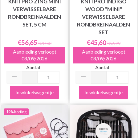
KNITPRO ZING MINI
KNITPRO INDIGO
VERWISSELBARE
WOOD "MINI"
RONDBREINAALDEN
VERWISSELBARE
SET, 5 CM
RONDBREINAALDEN
SET
€56,65
€45,60
€70,80
€56,99
Aanbieding verloopt
Aanbieding verloopt
08/09/2026
08/09/2026
Aantal
Aantal
In winkelwagentje
In winkelwagentje
19% korting