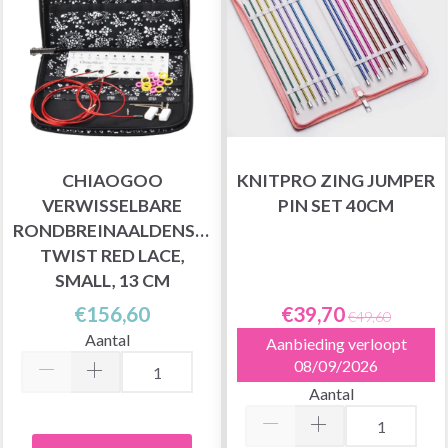
CHIAOGOO
KNITPRO ZING JUMPER
VERWISSELBARE
PIN SET 40CM
RONDBREINAALDENSET
TWIST RED LACE,
SMALL, 13 CM
€156,60
€39,70
€49,60
Aantal
Aanbieding verloopt
08/09/2026
Aantal