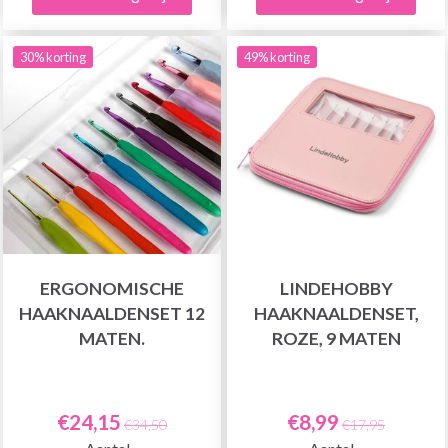
30% korting
49% korting
ERGONOMISCHE
LINDEHOBBY
HAAKNAALDENSET 12
HAAKNAALDENSET,
MATEN.
ROZE, 9 MATEN
€24,15
€8,99
€34,50
€17,95