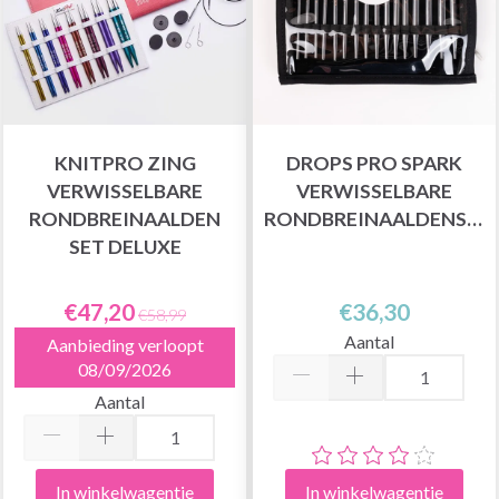
KNITPRO ZING
DROPS PRO SPARK
VERWISSELBARE
VERWISSELBARE
RONDBREINAALDEN
RONDBREINAALDENSET
SET DELUXE
€47,20
€36,30
€58,99
Aantal
Aanbieding verloopt
08/09/2026
Aantal
In winkelwagentje
In winkelwagentje