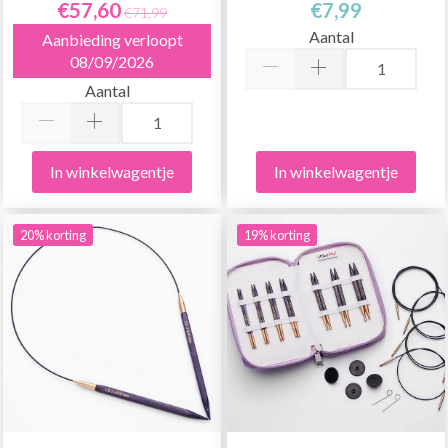
€57,60
€7,99
€71,99
Aantal
Aanbieding verloopt
08/09/2026
Aantal
In winkelwagentje
In winkelwagentje
20% korting
19% korting