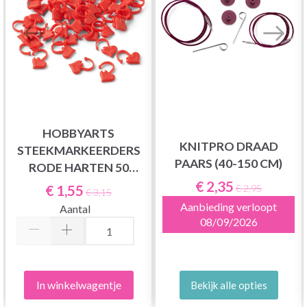
HOBBYARTS
KNITPRO DRAAD
STEEKMARKEERDERS
PAARS (40-150 CM)
RODE HARTEN 50
€ 2,35
STUKS
€ 1,55
€ 2,95
€ 3,15
Aanbieding verloopt
Aantal
08/09/2026
In winkelwagentje
Bekijk alle opties