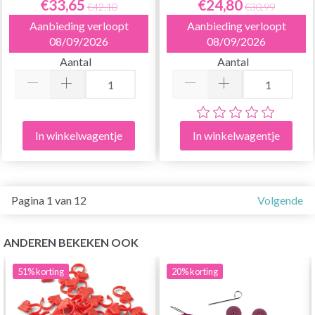
€33,65
€24,80
€42,10
€30,99
Aanbieding verloopt
Aanbieding verloopt
08/09/2026
08/09/2026
Aantal
Aantal
In winkelwagentje
In winkelwagentje
Pagina 1 van 12
Volgende
ANDEREN BEKEKEN OOK
51%
korting
20%
korting