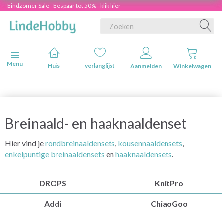
Eindzomer Sale - Bespaar tot 50% - klik hier
Navigatie in-/uitschakelen
Menu
Huis
verlanglijst
Aanmelden
Winkelwagen
Breinaald- en haaknaaldenset
Hier vind je
rondbreinaaldensets
,
kousennaaldensets
,
enkelpuntige breinaaldensets
en
haaknaaldensets
.
DROPS
KnitPro
Addi
ChiaoGoo