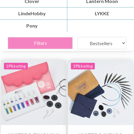
Clover
Lantern Moon
LindeHobby
LYKKE
Pony
Filters
19% korting
19% korting