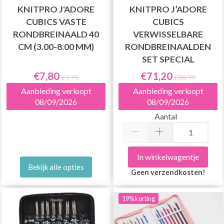
KNITPRO J'ADORE
KNITPRO J’ADORE
CUBICS VASTE
CUBICS
RONDBREINAALD 40
VERWISSELBARE
CM (3.00-8.00 MM)
RONDBREINAALDEN
SET SPECIAL
€7,80
€71,20
€9,75
€88,99
Aanbieding verloopt
Aanbieding verloopt
08/09/2026
08/09/2026
Aantal
In winkelwagentje
Bekijk alle opties
Geen verzendkosten!
19% korting