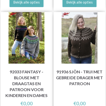
Bekijk alle opties
Bekijk alle opties
92033 FANTASY -
91936 SJÖN - TRUI MET
BLOUSE MET
GEBREIDE DRAGER MET
DRAAGTAS EN
PATROON
PATROON VOOR
KINDEREN EN DAMES
€0,00
€0,00