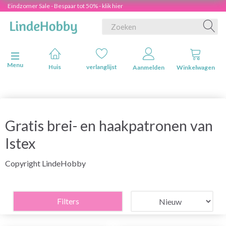
Eindzomer Sale - Bespaar tot 50% - klik hier
Navigatie in-/uitschakelen
Menu
Huis
verlanglijst
Aanmelden
Winkelwagen
Gratis brei- en haakpatronen van
Istex
Copyright LindeHobby
Filters