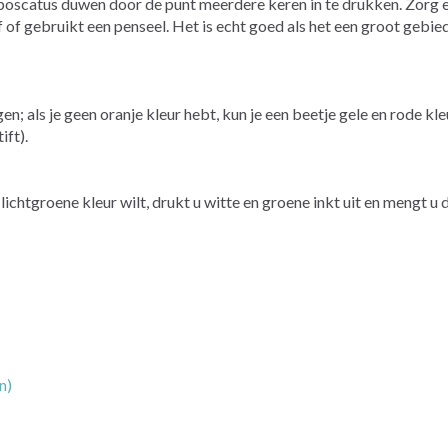
de poscatus duwen door de punt meerdere keren in te drukken. Zorg 
erf of gebruikt een penseel. Het is echt goed als het een groot gebie
; als je geen oranje kleur hebt, kun je een beetje gele en rode kl
ift).
n lichtgroene kleur wilt, drukt u witte en groene inkt uit en mengt u 
n)