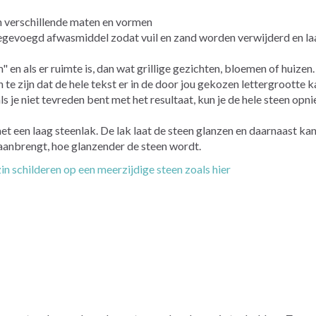
in verschillende maten en vormen
egevoegd afwasmiddel zodat vuil en zand worden verwijderd en laa
n als er ruimte is, dan wat grillige gezichten, bloemen of huizen.
te zijn dat de hele tekst er in de door jou gekozen lettergrootte k
s je niet tevreden bent met het resultaat, kun je de hele steen op
met een laag steenlak. De lak laat de steen glanzen en daarnaast ka
 aanbrengt, hoe glanzender de steen wordt.
zin schilderen op een meerzijdige steen zoals hier