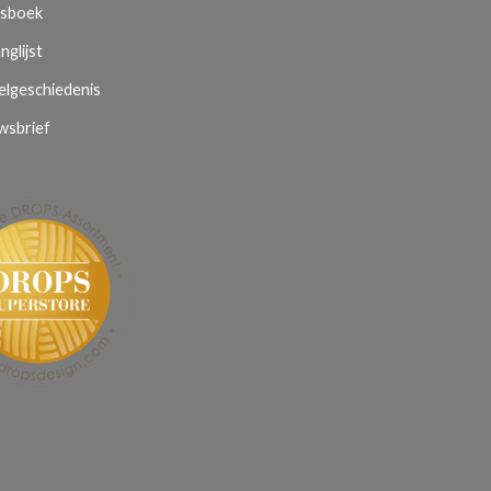
sboek
nglijst
elgeschiedenis
wsbrief