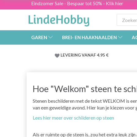
Eindzomer Sale - Bespaar tot 50% - Klik hier
GAREN
BREI- EN HAAKNAALDEN
A
LEVERING VANAF 4.95 €
Hoe "Welkom" steen te sch
Stenen beschilderen met de tekst WELKOM is een s
van een geweldige avond. Hier kun je kiezen voor g
Lees hier meer over schilderen op steen
Als er ruimte op de steen is, zou het extra leuk zij