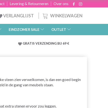
act
Levering & Retourneren
Over ons
WINKELWAGEN
VERLANGLIJST
EINDZOMER SALE
OUTLET
GRATIS
VERZENDING BIJ 69 €
ke steen zien verwelkomen, is dan een goed begin
eld in de gang van meubels staan.
 wat extra stenen ervoor zou leggen.