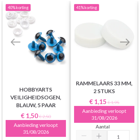
40%
korting
41%
korting
RAMMELAARS 33 MM,
HOBBYARTS
2 STUKS
VEILIGHEIDSOGEN,
€ 1,15
€ 1,95
BLAUW, 5 PAAR
Aanbieding verloopt
€ 1,50
€ 2,50
31/08/2026
Aanbieding verloopt
Aantal
31/08/2026