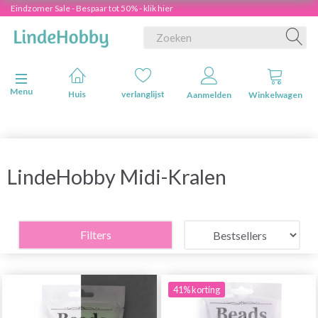
Eindzomer Sale - Bespaar tot 50% - klik hier
Navigatie in-/uitschakelen
Menu
Huis
verlanglijst
Aanmelden
Winkelwagen
LindeHobby Midi-Kralen
Filters
41% korting