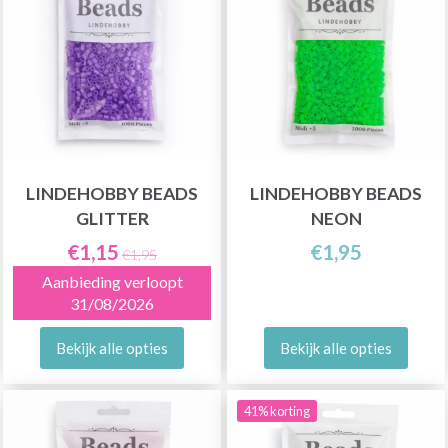
LINDEHOBBY BEADS
LINDEHOBBY BEADS
GLITTER
NEON
€1,15
€1,95
€1,95
Aanbieding verloopt
31/08/2026
Bekijk alle opties
Bekijk alle opties
41% korting