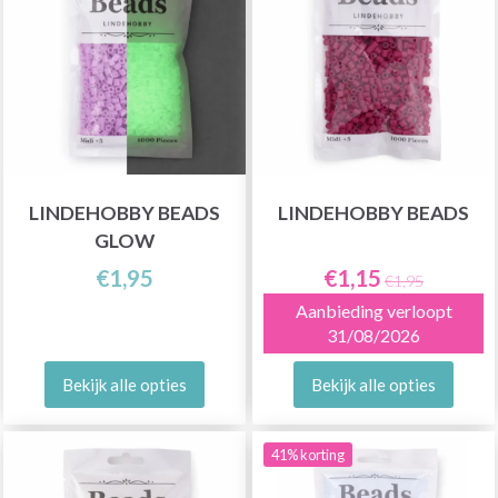
LINDEHOBBY BEADS
LINDEHOBBY BEADS
GLOW
€1,95
€1,15
€1,95
Aanbieding verloopt
31/08/2026
Bekijk alle opties
Bekijk alle opties
41% korting