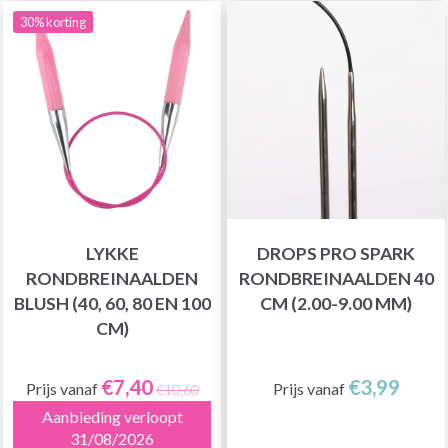
30% korting
LYKKE
DROPS PRO SPARK
RONDBREINAALDEN
RONDBREINAALDEN 40
BLUSH (40, 60, 80 EN 100
CM (2.00-9.00 MM)
CM)
€7,40
€3,99
Prijs vanaf
Prijs vanaf
€10,60
Aanbieding verloopt
31/08/2026