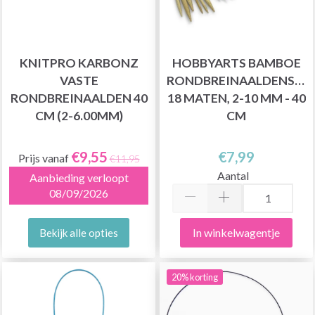
KNITPRO KARBONZ
HOBBYARTS BAMBOE
VASTE
RONDBREINAALDENSET,
RONDBREINAALDEN 40
18 MATEN, 2-10 MM - 40
CM (2-6.00MM)
CM
€9,55
€7,99
Prijs vanaf
€11,95
Aantal
Aanbieding verloopt
08/09/2026
In winkelwagentje
Bekijk alle opties
20% korting