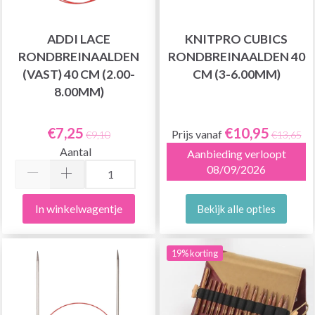
ADDI LACE
KNITPRO CUBICS
RONDBREINAALDEN
RONDBREINAALDEN 40
(VAST) 40 CM (2.00-
CM (3-6.00MM)
8.00MM)
€7,25
€10,95
Prijs vanaf
€9,10
€13,65
Aantal
Aanbieding verloopt
08/09/2026
In winkelwagentje
Bekijk alle opties
19% korting