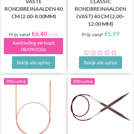
VASTE
CLASSIC
RONDBREINAALDEN 40
RONDBREINAALDEN
CM (2.00-8.00MM)
(VAST) 40 CM (2.00–
12.00 MM)
€6,40
€5,99
Prijs vanaf
Prijs vanaf
€7,99
Aanbieding verloopt
08/09/2026
Bekijk alle opties
Bekijk alle opties
20% korting
20% korting