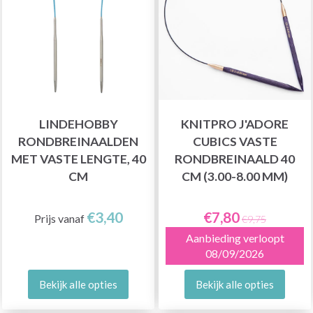
LINDEHOBBY
KNITPRO J'ADORE
RONDBREINAALDEN
CUBICS VASTE
MET VASTE LENGTE, 40
RONDBREINAALD 40
CM
CM (3.00-8.00 MM)
€3,40
€7,80
Prijs vanaf
€9,75
Aanbieding verloopt
08/09/2026
Bekijk alle opties
Bekijk alle opties