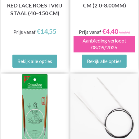
RED LACE ROESTVRIJ
CM (2.0-8.00MM)
STAAL (40–150 CM)
€14,55
€4,40
Prijs vanaf
Prijs vanaf
€5,50
Aanbieding verloopt
08/09/2026
Bekijk alle opties
Bekijk alle opties