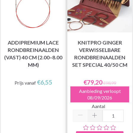
ADDIPREMIUM LACE
KNITPRO GINGER
RONDBREINAALDEN
VERWISSELBARE
(VAST) 40 CM (2.00–8.00
RONDBREINAALDEN
MM)
SET SPECIAL 40/50 CM
€6,55
€79,20
Prijs vanaf
€98,99
Aanbieding verloopt
08/09/2026
Aantal