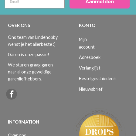
Aanmelden
OVER ONS
KONTO
Ons team van Lindehobby
Mijn
wenst je het allerbeste :)
account
Garen is onze passie!
Adresboek
We sturen graag garen
Verlanglijst
naar al onze geweldige
Bestelgeschiedenis
garenliefhebbers.
Nieuwsbrief
INFORMATION
Over ons