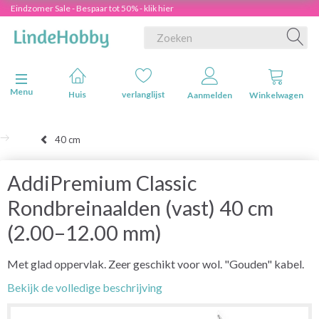
Eindzomer Sale - Bespaar tot 50% - klik hier
Navigatie in-/uitschakelen
Menu
Huis
verlanglijst
Aanmelden
Winkelwagen
40 cm
AddiPremium Classic
Rondbreinaalden (vast) 40 cm
(2.00–12.00 mm)
Met glad oppervlak. Zeer geschikt voor wol. "Gouden" kabel.
Bekijk de volledige beschrijving