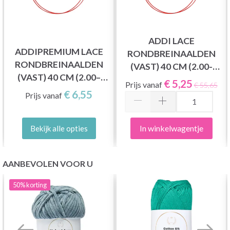
ADDI LACE
ADDIPREMIUM LACE
RONDBREINAALDEN
RONDBREINAALDEN
(VAST) 40 CM (2.00-
(VAST) 40 CM (2.00–
8.00MM)
€ 5,25
Prijs vanaf
€ 55,65
8.00 MM)
€ 6,55
Prijs vanaf
In winkelwagentje
Bekijk alle opties
AANBEVOLEN VOOR U
50%
korting