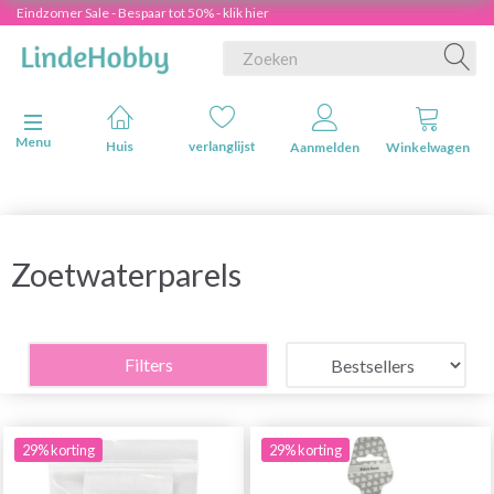
Eindzomer Sale - Bespaar tot 50% - klik hier
Navigatie in-/uitschakelen
Menu
Huis
verlanglijst
Aanmelden
Winkelwagen
Zoetwaterparels
Filters
29% korting
29% korting