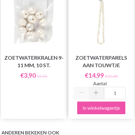
ZOETWATERKRALEN 9-
ZOETWATERPARELS
11 MM, 10 ST.
AAN TOUWTJE
€3,90
€14,99
€5,55
€21,40
Aantal
In winkelwagentje
ANDEREN BEKEKEN OOK