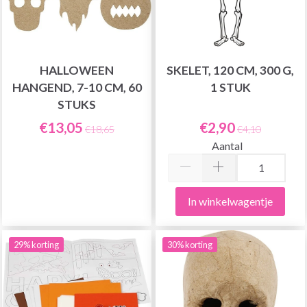
HALLOWEEN
SKELET, 120 CM, 300 G,
HANGEND, 7-10 CM, 60
1 STUK
STUKS
€13,05
€2,90
€18,65
€4,10
Aantal
In winkelwagentje
29% korting
30% korting