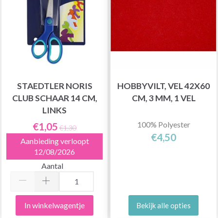
STAEDTLER NORIS
HOBBYVILT, VEL 42X60
CLUB SCHAAR 14 CM,
CM, 3 MM, 1 VEL
LINKS
100% Polyester
€1,05
€1,30
€4,50
Aanbieding verloopt
12/08/2026
Aantal
In winkelwagentje
Bekijk alle opties