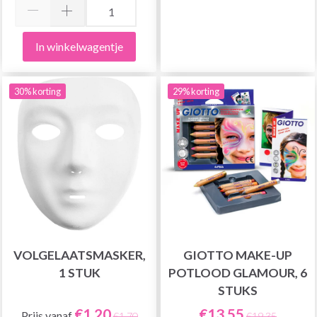
In winkelwagentje
30% korting
29% korting
VOLGELAATSMASKER,
GIOTTO MAKE-UP
1 STUK
POTLOOD GLAMOUR, 6
STUKS
€1,20
€13,55
Prijs vanaf
€1,70
€19,35