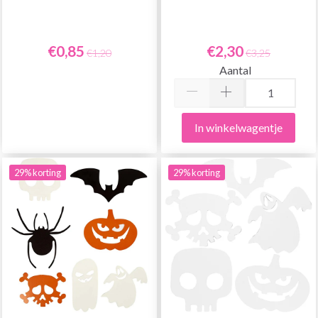
€0,85
€2,30
€1,20
€3,25
Aantal
In winkelwagentje
29% korting
29% korting