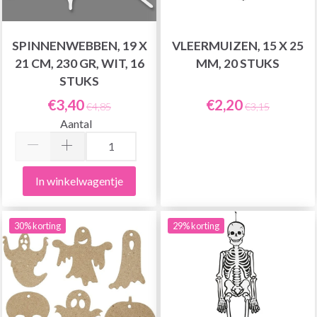
SPINNENWEBBEN, 19 X
VLEERMUIZEN, 15 X 25
21 CM, 230 GR, WIT, 16
MM, 20 STUKS
STUKS
€3,40
€2,20
€4,85
€3,15
Aantal
In winkelwagentje
30% korting
29% korting