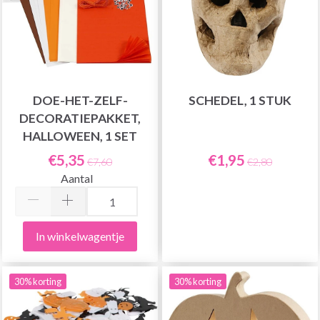
DOE-HET-ZELF-
SCHEDEL, 1 STUK
DECORATIEPAKKET,
HALLOWEEN, 1 SET
€5,35
€1,95
€7,60
€2,80
Aantal
In winkelwagentje
30% korting
30% korting