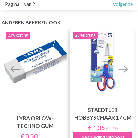
Pagina 1 van 2
Volgende
ANDEREN BEKEKEN OOK
33%
korting
21%
korting
STAEDTLER
HOBBYSCHAAR 17 CM
LYRA ORLOW-
TECHNO GUM
€ 1,35
€ 1,70
€ 0,50
Aanbieding verloopt
€ 0,75