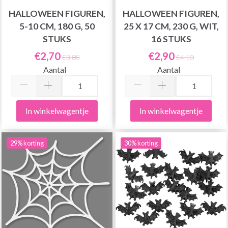
HALLOWEEN FIGUREN,
HALLOWEEN FIGUREN,
5-10 CM, 180 G, 50
25 X 17 CM, 230 G, WIT,
STUKS
16 STUKS
€2,70
€2,90
€3,85
€4,10
Aantal
Aantal
In winkelwagentje
In winkelwagentje
29% korting
30% korting