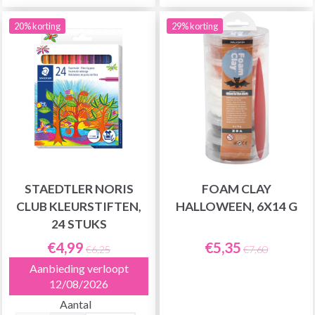
20% korting
29% korting
STAEDTLER NORIS
FOAM CLAY
CLUB KLEURSTIFTEN,
HALLOWEEN, 6X14 G
24 STUKS
€4,99
€5,35
€6,25
€7,60
Aanbieding verloopt
12/08/2026
Aantal