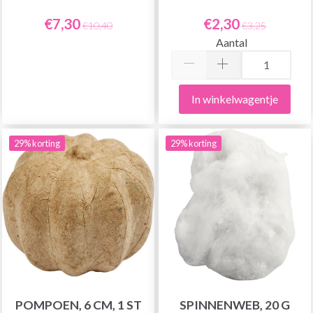
€7,30
€2,30
€10,40
€3,25
Aantal
In winkelwagentje
29% korting
29% korting
POMPOEN, 6 CM, 1 ST
SPINNENWEB, 20 G