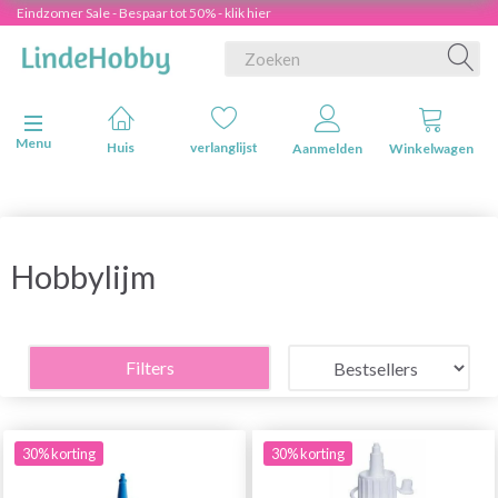
Eindzomer Sale - Bespaar tot 50% - klik hier
Navigatie in-/uitschakelen
Menu
Huis
verlanglijst
Aanmelden
Winkelwagen
Hobbylijm
Filters
30% korting
30% korting