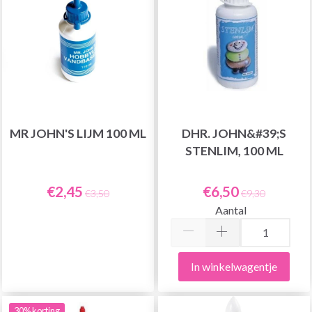
MR JOHN'S LIJM 100 ML
DHR. JOHN&#39;S
STENLIM, 100 ML
€2,45
€6,50
€3,50
€9,30
Aantal
In winkelwagentje
30% korting