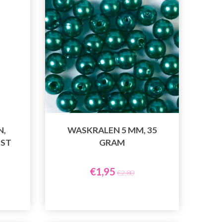
N,
WASKRALEN 5 MM, 35
 ST
GRAM
€1,95
€2,80