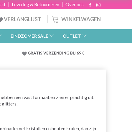
act
Levering & Retourneren
Over ons
WINKELWAGEN
VERLANGLIJST
EINDZOMER SALE
OUTLET
GRATIS
VERZENDING BIJ 69 €
hebben een vast formaat en zien er prachtig uit.
glitters.
natie met kristallen en houten kralen, dan zijn