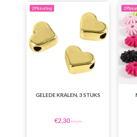
29% korting
29% kor
GELEDE KRALEN, 3 STUKS
€2,30
€3,25