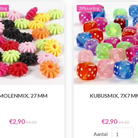
ting
29% korting
MOLENMIX, 27 MM
KUBUSMIX, 7X7 M
€2,90
€2,90
€4,10
€4,10
Aantal