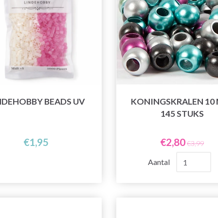
NDEHOBBY BEADS UV
KONINGSKRALEN 10 
145 STUKS
€1,95
€2,80
€3,99
Aantal