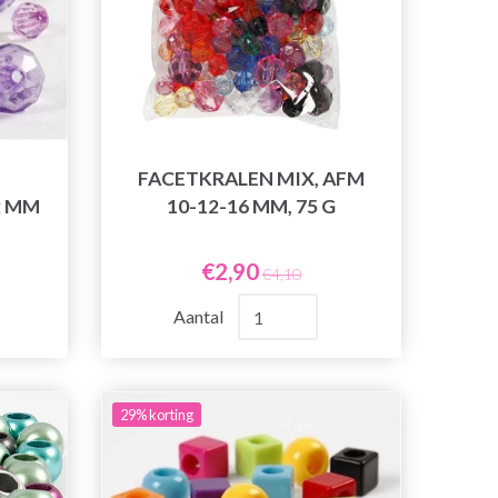
FACETKRALEN MIX, AFM
2 MM
10-12-16 MM, 75 G
€2,90
€4,10
Aantal
29% korting