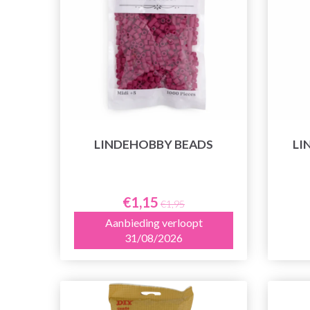
LINDEHOBBY BEADS
LI
€1,15
€1,95
Aanbieding verloopt
31/08/2026