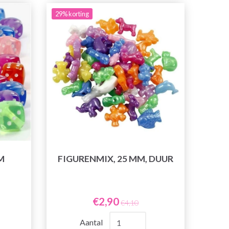
29% korting
M
FIGURENMIX, 25 MM, DUUR
€2,90
€4,10
Aantal