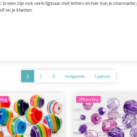
ic kralen zijn ook verkrijgbaar met letters en hier kun je charman
lf en je klanten.
1
2
3
Volgende
Laatste
ting
29% korting