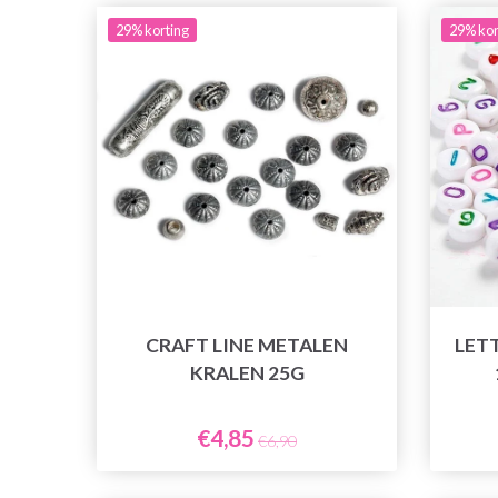
29% korting
29% kor
CRAFT LINE METALEN
LET
KRALEN 25G
€4,85
€6,90