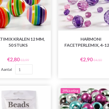
TIMIX KRALEN 12 MM,
HARMONI
50 STUKS
FACETPERLEMIX, 4-1
€2,80
€2,90
€3,99
€4,10
Aantal
29% korting