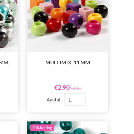
MM,
MULTIMIX, 11 MM
€2,90
€4,10
Aantal
30% korting