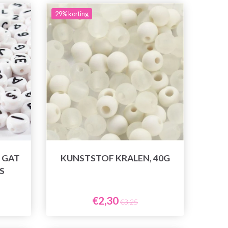
29% korting
 GAT
KUNSTSTOF KRALEN, 40G
S
€2,30
€3,25