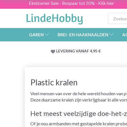
Eindzomer Sale - Bespaar tot 50% - Klik hier
GAREN
BREI- EN HAAKNAALDEN
A
LEVERING VANAF 4.95 €
Plastic kralen
Veel mensen van over de hele wereld houden van pla
Deze duurzame kralen zijn verkrijgbaar in alle vorm
Het meest veelzijdige doe-het-z
Of je nou armbanden met gestapelde kralen probee