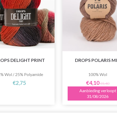
OPS DELIGHT PRINT
DROPS POLARIS M
% Wol / 25% Polyamide
100% Wol
€2,75
€4,10
€5,40
Aanbieding verloopt
31/08/2026