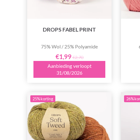
DROPS FABEL PRINT
75% Wol / 25% Polyamide
€1,99
€2,70
Aanbieding verloopt
31/08/2026
25% korting
26% kor