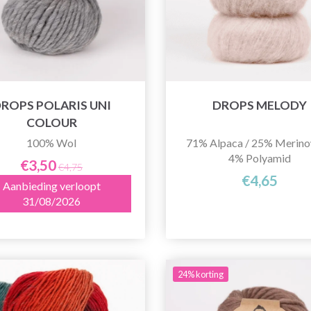
ROPS POLARIS UNI
DROPS MELODY
COLOUR
100% Wol
71% Alpaca / 25% Merino
4% Polyamid
€3,50
€4,75
€4,65
Aanbieding verloopt
31/08/2026
24% korting