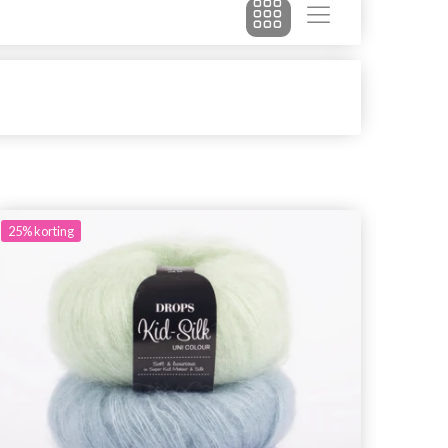
25%
korting