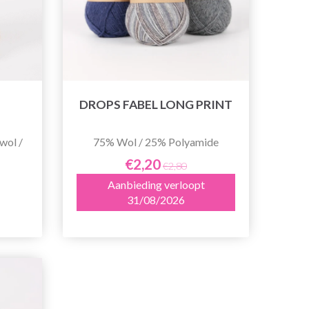
DROPS FABEL LONG PRINT
wol /
75% Wol / 25% Polyamide
€2,20
€2,80
Aanbieding verloopt
31/08/2026