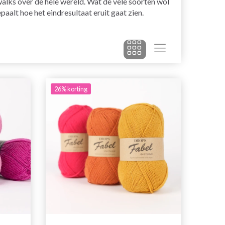
walks over de hele wereld. Wat de vele soorten wol
alt hoe het eindresultaat eruit gaat zien.
26% korting