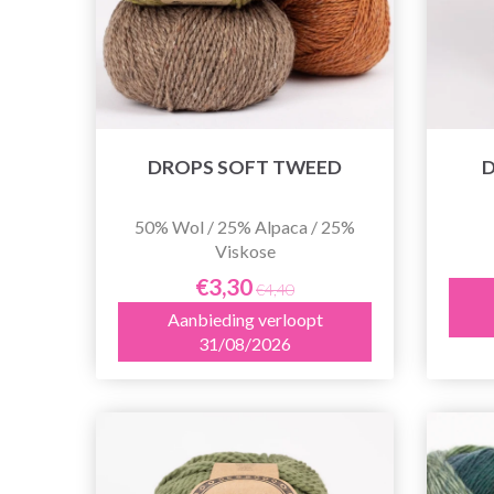
DROPS SOFT TWEED
D
50% Wol / 25% Alpaca / 25%
Viskose
€3,30
€4,40
Aanbieding verloopt
31/08/2026