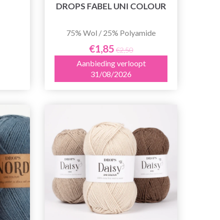
DROPS FABEL UNI COLOUR
75% Wol / 25% Polyamide
€1,85
€2,50
Aanbieding verloopt
31/08/2026