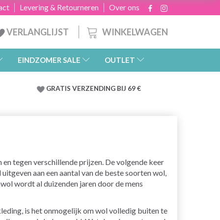
act
Levering & Retourneren
Over ons
WINKELWAGEN
VERLANGLIJST
EINDZOMER SALE
OUTLET
GRATIS
VERZENDING BIJ 69 €
n en tegen verschillende prijzen. De volgende keer
 uitgeven aan een aantal van de beste soorten wol,
nwol wordt al duizenden jaren door de mens
eding, is het onmogelijk om wol volledig buiten te