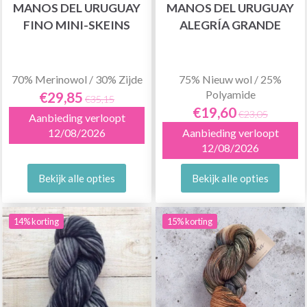
MANOS DEL URUGUAY
MANOS DEL URUGUAY
FINO MINI-SKEINS
ALEGRÍA GRANDE
70% Merinowol / 30% Zijde
75% Nieuw wol / 25%
Polyamide
€29,85
€35,15
€19,60
€23,05
Aanbieding verloopt
12/08/2026
Aanbieding verloopt
12/08/2026
Bekijk alle opties
Bekijk alle opties
14% korting
15% korting