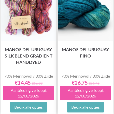
MANOS DEL URUGUAY
MANOS DEL URUGUAY
SILK BLEND GRADIENT
FINO
HANDDYED
70% Merinowol / 30% Zijde
70% Merinowol / 30% Zijde
€14,45
€26,75
€16,99
€31,45
Aanbieding verloopt
Aanbieding verloopt
12/08/2026
12/08/2026
Bekijk alle opties
Bekijk alle opties