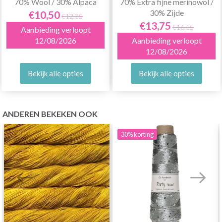
70% Wool / 30% Alpaca
70% Extra fijne merinowol /
30% Zijde
€10,50
€12,35
€13,75
€16,15
Aanbieding verloopt
12/08/2026
Aanbieding verloopt
12/08/2026
Bekijk alle opties
Bekijk alle opties
ANDEREN BEKEKEN OOK
30%
korting