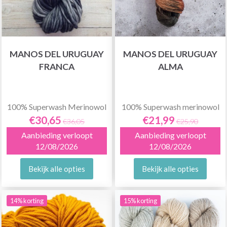
MANOS DEL URUGUAY
MANOS DEL URUGUAY
FRANCA
ALMA
100% Superwash Merinowol
100% Superwash merinowol
€30,65
€21,99
€36,05
€25,90
Aanbieding verloopt
Aanbieding verloopt
12/08/2026
12/08/2026
Bekijk alle opties
Bekijk alle opties
14% korting
15% korting