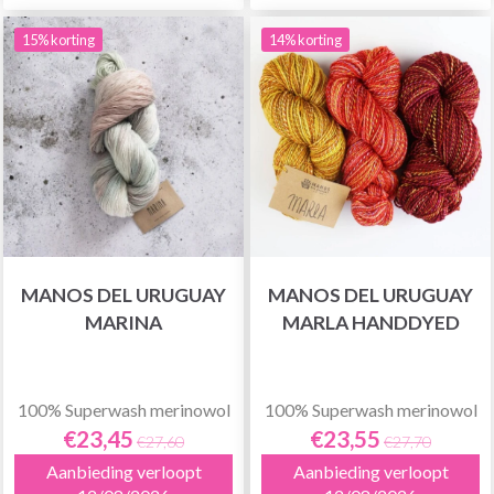
15% korting
14% korting
MANOS DEL URUGUAY
MANOS DEL URUGUAY
MARINA
MARLA HANDDYED
100% Superwash merinowol
100% Superwash merinowol
€23,45
€23,55
€27,60
€27,70
Aanbieding verloopt
Aanbieding verloopt