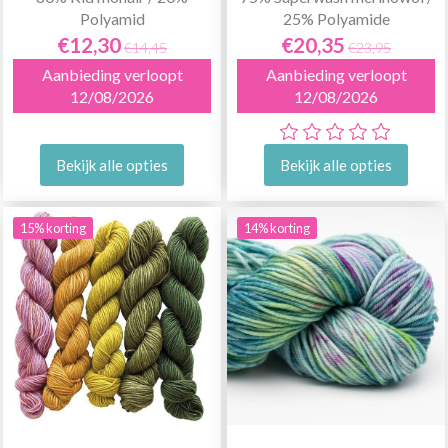
Polyamid
25% Polyamide
€12,30
€20,35
€14,45
€23,95
Aanbieding verloopt
Aanbieding verloopt
12/08/2026
12/08/2026
Bekijk alle opties
Bekijk alle opties
15% korting
14% korting