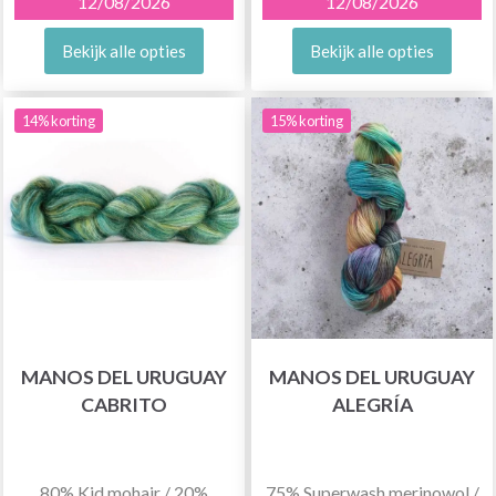
12/08/2026
12/08/2026
Bekijk alle opties
Bekijk alle opties
14% korting
15% korting
MANOS DEL URUGUAY
MANOS DEL URUGUAY
CABRITO
ALEGRÍA
80% Kid mohair / 20%
75% Superwash merinowol /