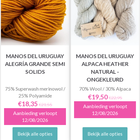
MANOS DEL URUGUAY
MANOS DEL URUGUAY
ALEGRÍA GRANDE SEMI
ALPACA HEATHER
SOLIDS
NATURAL -
ONGEKLEURD
75% Superwash merinowol /
70% Wool / 30% Alpaca
25% Polyamide
€19,50
€22,95
€18,35
€21,55
Aanbieding verloopt
Aanbieding verloopt
12/08/2026
12/08/2026
Bekijk alle opties
Bekijk alle opties