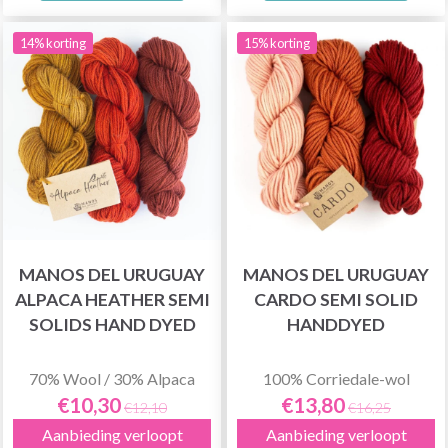
14% korting
15% korting
MANOS DEL URUGUAY
MANOS DEL URUGUAY
ALPACA HEATHER SEMI
CARDO SEMI SOLID
SOLIDS HAND DYED
HANDDYED
70% Wool / 30% Alpaca
100% Corriedale-wol
€10,30
€13,80
€12,10
€16,25
Aanbieding verloopt
Aanbieding verloopt