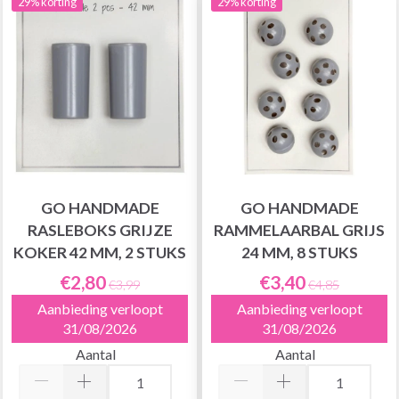
29% korting
29% korting
GO HANDMADE
GO HANDMADE
RASLEBOKS GRIJZE
RAMMELAARBAL GRIJS
KOKER 42 MM, 2 STUKS
24 MM, 8 STUKS
€2,80
€3,40
€3,99
€4,85
Aanbieding verloopt
Aanbieding verloopt
31/08/2026
31/08/2026
Aantal
Aantal