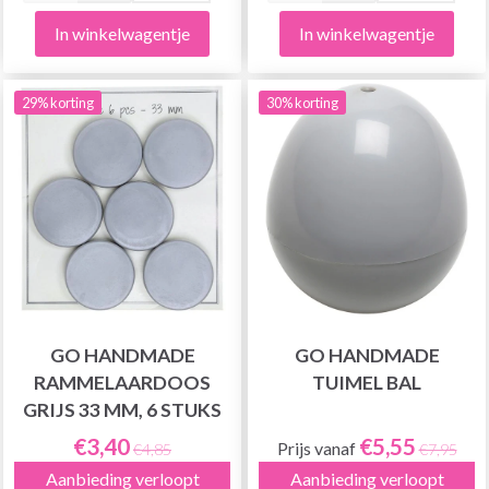
In winkelwagentje
In winkelwagentje
29% korting
30% korting
GO HANDMADE
GO HANDMADE
RAMMELAARDOOS
TUIMEL BAL
GRIJS 33 MM, 6 STUKS
€3,40
€5,55
Prijs vanaf
€4,85
€7,95
Aanbieding verloopt
Aanbieding verloopt