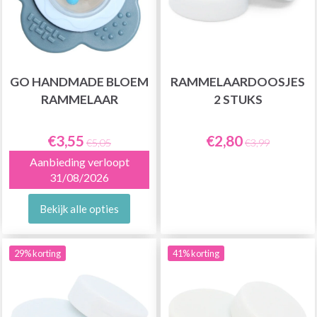
GO HANDMADE BLOEM
RAMMELAARDOOSJES
RAMMELAAR
2 STUKS
€3,55
€2,80
€5,05
€3,99
Aanbieding verloopt
31/08/2026
Bekijk alle opties
29% korting
41% korting