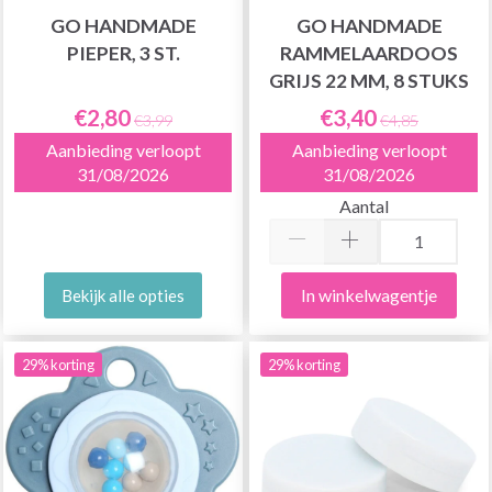
GO HANDMADE
GO HANDMADE
PIEPER, 3 ST.
RAMMELAARDOOS
GRIJS 22 MM, 8 STUKS
€2,80
€3,40
€3,99
€4,85
Aanbieding verloopt
Aanbieding verloopt
31/08/2026
31/08/2026
Aantal
In winkelwagentje
Bekijk alle opties
29% korting
29% korting