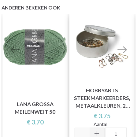
ANDEREN BEKEKEN OOK
HOBBYARTS
STEEKMARKEERDERS,
LANA GROSSA
METAALKLEUREN, 25
MEILENWEIT 50
ST.
€ 3,75
€ 3,70
Aantal