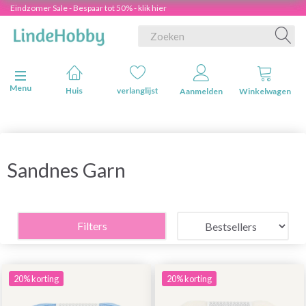
Eindzomer Sale - Bespaar tot 50% - klik hier
Navigatie in-/uitschakelen
Menu
Huis
verlanglijst
Aanmelden
Winkelwagen
Sandnes Garn
Filters
20% korting
20% korting