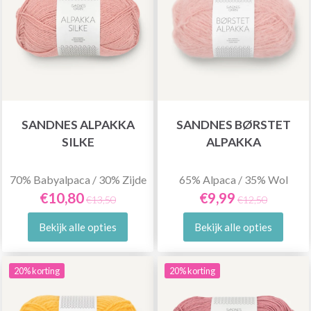
SANDNES ALPAKKA
SANDNES BØRSTET
SILKE
ALPAKKA
70% Babyalpaca / 30% Zijde
65% Alpaca / 35% Wol
€10,80
€9,99
€13,50
€12,50
Bekijk alle opties
Bekijk alle opties
20% korting
20% korting