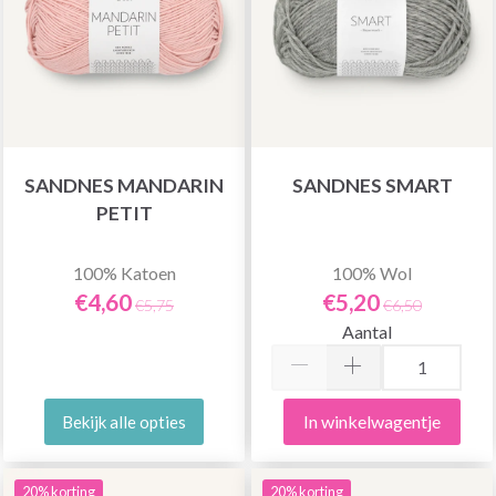
SANDNES MANDARIN
SANDNES SMART
PETIT
100% Katoen
100% Wol
€4,60
€5,20
€5,75
€6,50
Aantal
In winkelwagentje
Bekijk alle opties
20% korting
20% korting