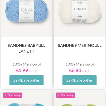
SANDNES BABYULL
SANDNES MERINOULL
LANETT
100% Merinowol
100% Merinowol
€5,99
€6,80
€7,50
€8,50
Bekijk alle opties
Bekijk alle opties
20% korting
20% korting