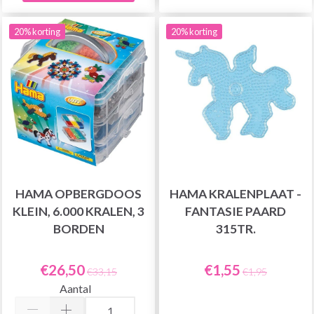
20% korting
20% korting
HAMA OPBERGDOOS
HAMA KRALENPLAAT -
KLEIN, 6.000 KRALEN, 3
FANTASIE PAARD
BORDEN
315TR.
€26,50
€1,55
€33,15
€1,95
Aantal