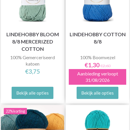
LINDEHOBBY BLOOM
LINDEHOBBY COTTON
8/8 MERCERIZED
8/8
COTTON
100% Gemerceriseerd
100% Boomvezel
katoen
€1,30
€2,60
€3,75
Aanbieding verloopt
31/08/2026
Bekijk alle opties
Bekijk alle opties
22% korting