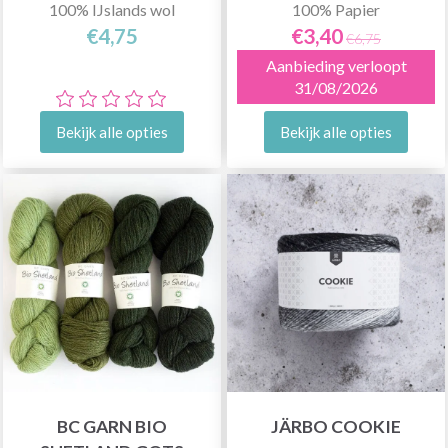
100% IJslands wol
100% Papier
€4,75
€3,40
€6,75
Aanbieding verloopt
31/08/2026
Bekijk alle opties
Bekijk alle opties
BC GARN BIO
JÄRBO COOKIE