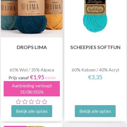
DROPS LIMA
SCHEEPJES SOFTFUN
65% Wol / 35% Alpaca
60% Katoen / 40% Acryl
€1,95
€3,35
Prijs vanaf
€2,50
Aanbieding verloopt
31/08/2026
Bekijk alle opties
Bekijk alle opties