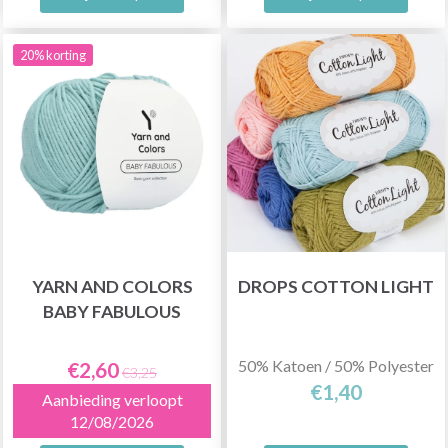
20% korting
YARN AND COLORS
DROPS COTTON LIGHT
BABY FABULOUS
50% Katoen / 50% Polyester
€2,60
€3,25
€1,40
Aanbieding verloopt
12/08/2026