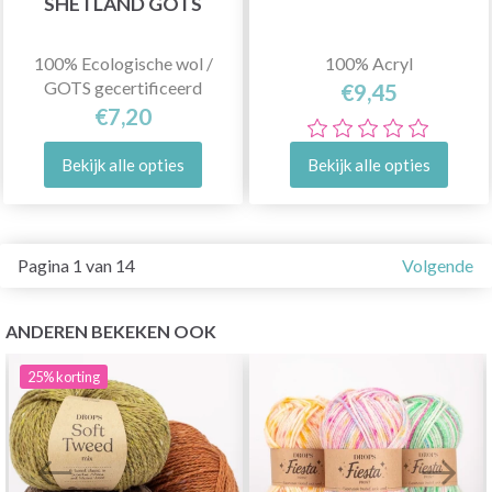
SHETLAND GOTS
100% Ecologische wol /
100% Acryl
GOTS gecertificeerd
€9,45
€7,20
Bekijk alle opties
Bekijk alle opties
Pagina 1 van 14
Volgende
ANDEREN BEKEKEN OOK
25%
korting