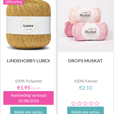
50% korting
LINDEHOBBY LUREX
DROPS MUSKAT
100% Polyester
100% Katoen
€1,95
€2,10
€3,90
Aanbieding verloopt
31/08/2026
Bekijk alle opties
Bekijk alle opties