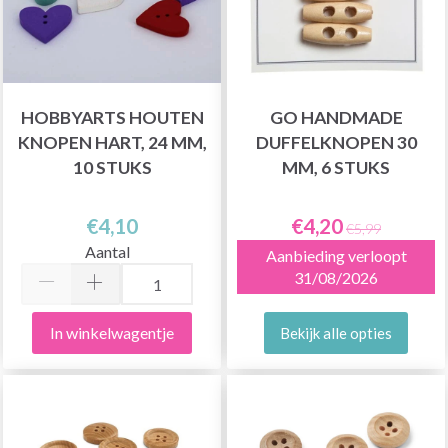
HOBBYARTS HOUTEN
GO HANDMADE
KNOPEN HART, 24 MM,
DUFFELKNOPEN 30
10 STUKS
MM, 6 STUKS
€4,10
€4,20
€5,99
Aantal
Aanbieding verloopt
31/08/2026
In winkelwagentje
Bekijk alle opties