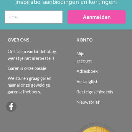
inspiratie, aanbiedingen en kortingen!
Aanmelden
OVER ONS
KONTO
Ons team van Lindehobby
Mijn
wenst je het allerbeste :)
account
Garen is onze passie!
Adresboek
We sturen graag garen
Verlanglijst
naar al onze geweldige
Bestelgeschiedenis
garenliefhebbers.
Nieuwsbrief