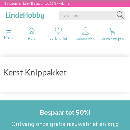
Eindzomer Sale - Bespaar tot 50% - klik hier
Navigatie in-/uitschakelen
Menu
Huis
verlanglijst
Aanmelden
Winkelwagen
Kerst Knippakket
Bespaar tot 50%!
Ontvang onze gratis nieuwsbrief en krijg