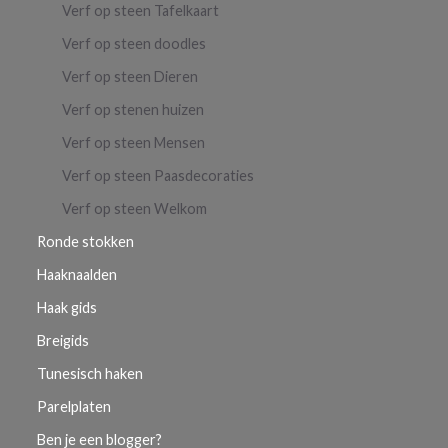
Verf op steen Tafelkaart
Verf op steen doodles
Verf op steen Dieren
Verf op stenen huizen
Verf op steen Mensen
Verf op steen Paasdecoraties
Verf op steen Welkom
Ronde stokken
Haaknaalden
Haak gids
Breigids
Tunesisch haken
Parelplaten
Ben je een blogger?