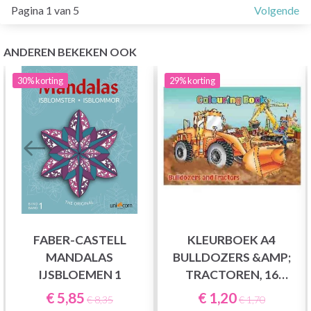
Pagina 1 van 5
Volgende
ANDEREN BEKEKEN OOK
30%
korting
29%
korting
FABER-CASTELL
KLEURBOEK A4
MANDALAS
BULLDOZERS &AMP;
IJSBLOEMEN 1
TRACTOREN, 16
PAGINA&#39;S
€ 5,85
€ 1,20
€ 8,35
€ 1,70