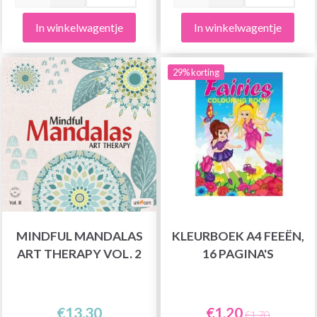
In winkelwagentje
In winkelwagentje
29% korting
MINDFUL MANDALAS
KLEURBOEK A4 FEEËN,
ART THERAPY VOL. 2
16 PAGINA'S
€13,30
€1,20
€1,70