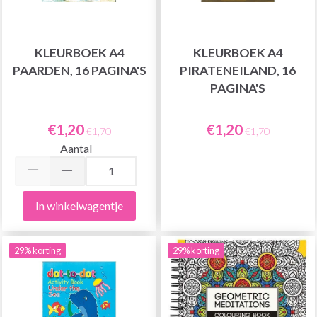
KLEURBOEK A4
KLEURBOEK A4
PAARDEN, 16 PAGINA'S
PIRATENEILAND, 16
PAGINA'S
€1,20
€1,20
€1,70
€1,70
Aantal
In winkelwagentje
29% korting
29% korting