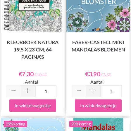
KLEURBOEK NATURA
FABER-CASTELL MINI
19,5 X 23 CM, 64
MANDALAS BLOEMEN
PAGINA'S
€7,30
€3,90
€10,40
€5,55
Aantal
Aantal
In winkelwagentje
In winkelwagentje
29% korting
29% korting