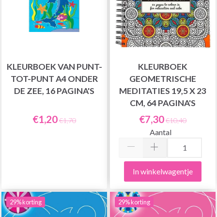
KLEURBOEK VAN PUNT-
KLEURBOEK
TOT-PUNT A4 ONDER
GEOMETRISCHE
DE ZEE, 16 PAGINA'S
MEDITATIES 19,5 X 23
CM, 64 PAGINA'S
€1,20
€7,30
€1,70
€10,40
Aantal
In winkelwagentje
29% korting
29% korting