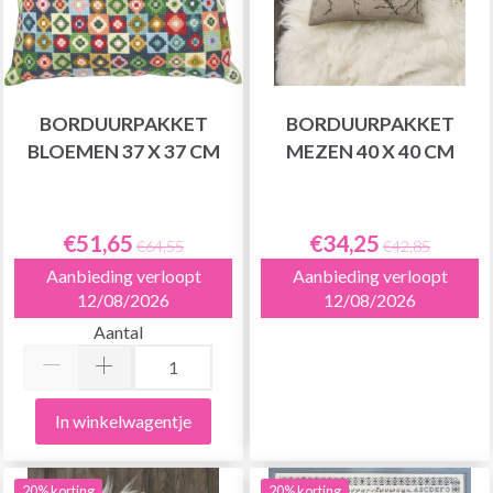
BORDUURPAKKET
BORDUURPAKKET
BLOEMEN 37 X 37 CM
MEZEN 40 X 40 CM
€51,65
€34,25
€64,55
€42,85
Aanbieding verloopt
Aanbieding verloopt
12/08/2026
12/08/2026
Aantal
In winkelwagentje
20% korting
20% korting