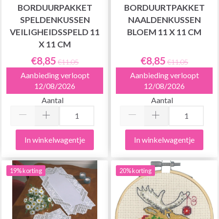
BORDUURPAKKET
BORDUURTPAKKET
SPELDENKUSSEN
NAALDENKUSSEN
VEILIGHEIDSSPELD 11
BLOEM 11 X 11 CM
X 11 CM
€8,85
€8,85
€11,05
€11,05
Aanbieding verloopt
Aanbieding verloopt
12/08/2026
12/08/2026
Aantal
Aantal
In winkelwagentje
In winkelwagentje
19% korting
20% korting