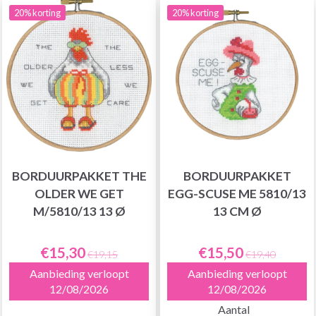
20% korting
20% korting
BORDUURPAKKET THE
BORDUURPAKKET
OLDER WE GET
EGG-SCUSE ME 5810/13
M/5810/13 13 Ø
13 CM Ø
€15,30
€15,50
€19,15
€19,40
Aanbieding verloopt
Aanbieding verloopt
12/08/2026
12/08/2026
Aantal