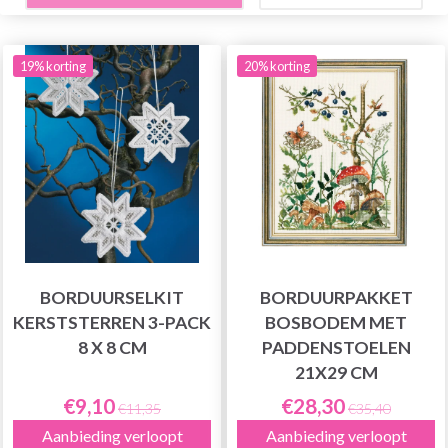
19% korting
20% korting
BORDUURSELKIT
BORDUURPAKKET
KERSTSTERREN 3-PACK
BOSBODEM MET
8 X 8 CM
PADDENSTOELEN
21X29 CM
€9,10
€28,30
€11,35
€35,40
Aanbieding verloopt
Aanbieding verloopt