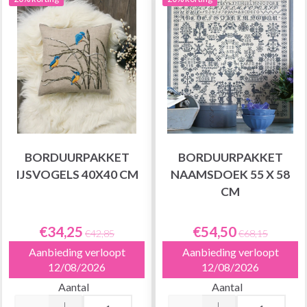
BORDUURPAKKET
BORDUURPAKKET
IJSVOGELS 40X40 CM
NAAMSDOEK 55 X 58
CM
€34,25
€54,50
€42,85
€68,15
Aanbieding verloopt
Aanbieding verloopt
12/08/2026
12/08/2026
Aantal
Aantal