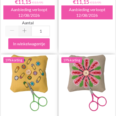
€11,15
€11,15
€13,95
€13,95
Aanbieding verloopt
Aanbieding verloopt
12/08/2026
12/08/2026
Aantal
In winkelwagentje
19% korting
19% korting