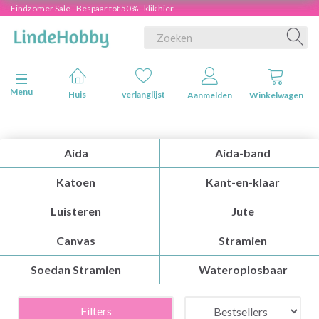
Eindzomer Sale - Bespaar tot 50% - klik hier
Navigatie in-/uitschakelen
Menu
Huis
verlanglijst
Aanmelden
Winkelwagen
Aida
Aida-band
Katoen
Kant-en-klaar
Luisteren
Jute
Canvas
Stramien
Soedan Stramien
Wateroplosbaar
Filters