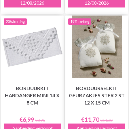
12/08/2026
12/08/2026
20% korting
19% korting
BORDUURKIT
BORDUURSELKIT
HARDANGER MINI 14 X
GEURZAKJES STER 2 ST
8 CM
12 X 15 CM
€6,99
€11,70
€8,75
€14,60
Aanbieding verloopt
Aanbieding verloopt