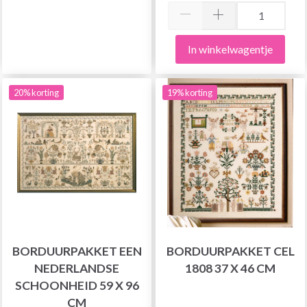
In winkelwagentje
20% korting
19% korting
BORDUURPAKKET EEN
BORDUURPAKKET CEL
NEDERLANDSE
1808 37 X 46 CM
SCHOONHEID 59 X 96
CM