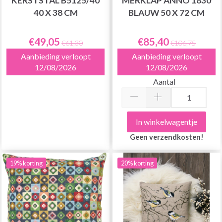
KERSTSTAL B5125/40
MERKLAP ANNO 1830
40 X 38 CM
BLAUW 50 X 72 CM
€49,05
€85,40
€61,30
€106,75
Aanbieding verloopt
Aanbieding verloopt
12/08/2026
12/08/2026
Aantal
In winkelwagentje
Geen verzendkosten!
19% korting
20% korting