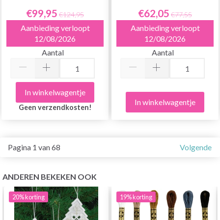
€99,95
€62,05
€124,95
€77,55
Aanbieding verloopt
Aanbieding verloopt
12/08/2026
12/08/2026
Aantal
Aantal
In winkelwagentje
In winkelwagentje
Geen verzendkosten!
Pagina 1 van 68
Volgende
ANDEREN BEKEKEN OOK
20%
korting
19%
korting