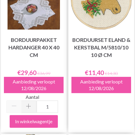
BORDUURPAKKET
BORDUURSET ELAND &
HARDANGER 40 X 40
KERSTBAL M/5810/10
CM
10 Ø CM
€29,60
€11,40
€36,99
€14,30
Aanbieding verloopt
Aanbieding verloopt
12/08/2026
12/08/2026
Aantal
In winkelwagentje