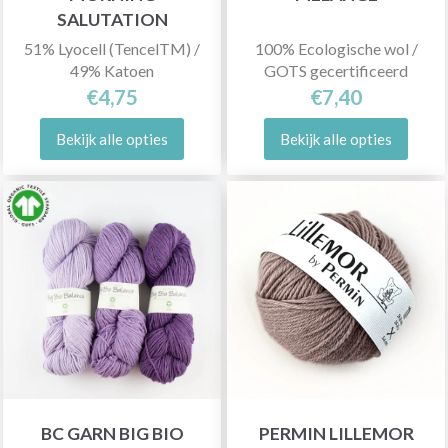
SALUTATION
51% Lyocell (TencelTM) /
100% Ecologische wol /
49% Katoen
GOTS gecertificeerd
€4,75
€7,40
Bekijk alle opties
Bekijk alle opties
BC GARN BIG BIO
PERMIN LILLEMOR