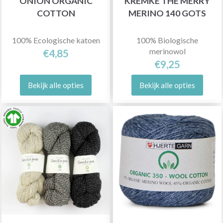
ONION ORGANIC
KREMKE THE MERRY
COTTON
MERINO 140 GOTS
100% Ecologische katoen
100% Biologische
merinowol
€4,85
€9,25
Bekijk alle opties
Bekijk alle opties