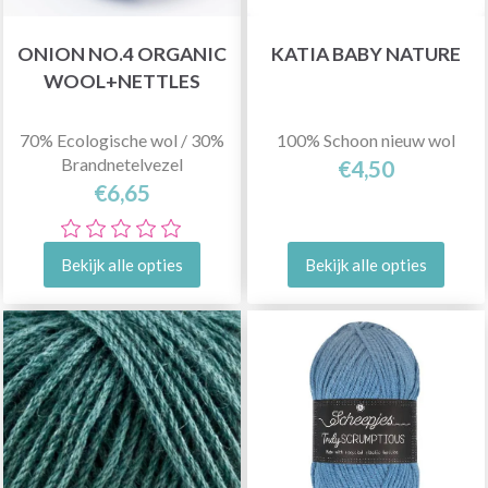
ONION NO.4 ORGANIC
KATIA BABY NATURE
WOOL+NETTLES
70% Ecologische wol / 30%
100% Schoon nieuw wol
Brandnetelvezel
€4,50
€6,65
Bekijk alle opties
Bekijk alle opties