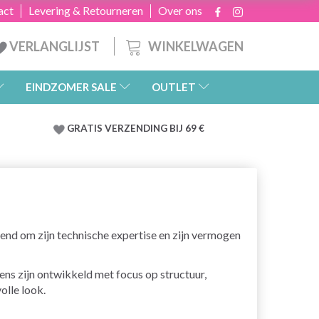
act
Levering & Retourneren
Over ons
WINKELWAGEN
VERLANGLIJST
EINDZOMER SALE
OUTLET
GRATIS
VERZENDING BIJ 69 €
kend om zijn technische expertise en zijn vermogen
ns zijn ontwikkeld met focus op structuur,
olle look.