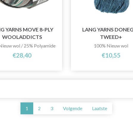
G YARNS MOVE 8-PLY
LANG YARNS DONE
WOOLADDICTS
TWEED+
ieuw wol / 25% Polyamide
100% Nieuw wol
€28,40
€10,55
1
2
3
Volgende
Laatste