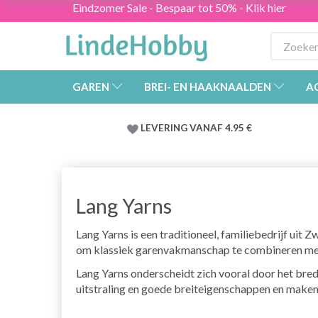
Eindzomer Sale - Bespaar tot 50% - Klik hier
GAREN
BREI- EN HAAKNAALDEN
A
LEVERING VANAF 4.95 €
Lang Yarns
Lang Yarns is een traditioneel, familiebedrijf uit
om klassiek garenvakmanschap te combineren met 
Lang Yarns onderscheidt zich vooral door het bred
uitstraling en goede breiteigenschappen en maken 