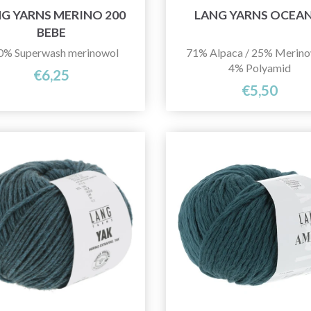
G YARNS MERINO 200
LANG YARNS OCEAN
BEBE
0% Superwash merinowol
71% Alpaca / 25% Merino
4% Polyamid
€6,25
€5,50