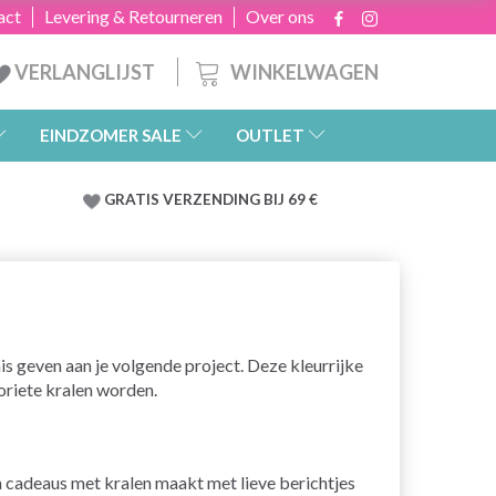
act
Levering & Retourneren
Over ons
WINKELWAGEN
VERLANGLIJST
EINDZOMER SALE
OUTLET
GRATIS
VERZENDING BIJ 69 €
nis geven aan je volgende project. Deze kleurrijke
oriete kralen worden.
 cadeaus met kralen maakt met lieve berichtjes