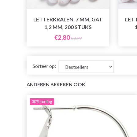
LETTERKRALEN, 7 MM, GAT
LET
1,2 MM, 200 STUKS
€2,80
€3,99
Sorteer op:
ANDEREN BEKEKEN OOK
30%
korting