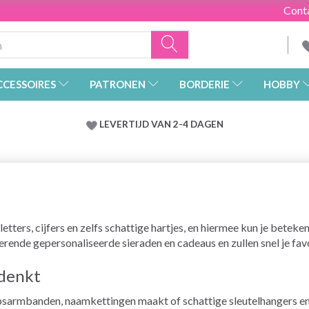
Cont
CCESSOIRES
PATRONEN
BORDERIE
HOBBY
LEVERTIJD VAN 2-4 DAGEN
etters, cijfers en zelfs schattige hartjes, en hiermee kun je beteke
erende gepersonaliseerde sieraden en cadeaus en zullen snel je fav
 denkt
psarmbanden, naamkettingen maakt of schattige sleutelhangers en