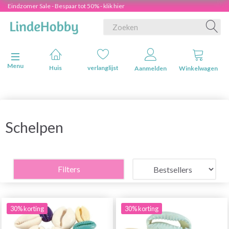
Eindzomer Sale - Bespaar tot 50% - klik hier
Navigatie in-/uitschakelen
Menu
Huis
verlanglijst
Aanmelden
Winkelwagen
Schelpen
Filters
30% korting
30% korting