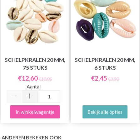
SCHELPKRALEN 20 MM,
SCHELPKRALEN 20 MM,
75 STUKS
6 STUKS
€12,60
€2,45
€18,05
€3,50
Aantal
In winkelwagentje
Bekijk alle opties
ANDEREN BEKEKEN OOK